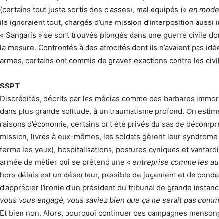
(certains tout juste sortis des classes), mal équipés («
en mode
ils ignoraient tout, chargés d’une mission d’inter­position aussi
« Sangaris » se sont trouvés plongés dans une guerre civile dont 
la mesure. Confrontés à des atrocités dont ils n’avaient pas idé
armes, certains ont commis de graves exactions contre les civil
SSPT
Discrédités, décrits par les médias comme des barbares immorau
dans plus grande solitude, à un traumatisme profond. On estim
raisons d’économie, certains ont été privés du sas de décompr
mission, livrés à eux-mêmes, les soldats gèrent leur syndrome 
ferme les yeux), hospitalisations, postures cyniques et vantardi
armée de métier qui se prétend une «
entreprise comme les a
hors délais est un déserteur, passible de jugement et de cond
d’apprécier l’ironie d’un président du tribunal de grande instan
vous vous engagé, vous saviez bien que ça ne serait pas comme
Et bien non. Alors, pourquoi continuer ces campagnes mensongè