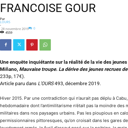
FRANCOISE GOUR
Par
LOURS
-
0
28 novembre 2019
4559
Une enquête inquiétante sur la réalité de la vie des jeunes
Miñano,
Mauvaise troupe.
La dérive des jeunes recrues de
233p, 17€).
Article paru dans
L’OURS
493, décembre 2019.
Hiver 2015. Par une contradiction qui n’aurait pas déplu à Cabu,
hebdomadaire dont l’antimilitarisme n’était pas la moindre des
militaires dans nos paysages urbains. Pas les pioupious en cal
permissionnaires pittoresques, qu’on croisait dans les gares 
lourdement armés, le fusil d’assaut posé sur la poitrine, la main