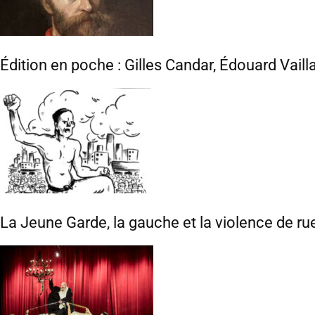
Édition en poche : Gilles Candar, Édouard Vaill
La Jeune Garde, la gauche et la violence de ru