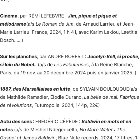
Cinéma
, par RÉMI LEFEBVRE :
Jim, pique et pique et
mélodrame
(a/s
Le Roman de Jim
, de Arnaud Larrieu et Jean-
Marie Larrieu, France, 2024, 1 h 41, avec Karim Leklou, Laetitia
Dosch……)
Sur les planches
, par ANDRÉ ROBERT :
Jocelyn Bell, si proche,
si loin du Nobel…
(a/s de
Les Fabuleuses
, à la Reine Blanche,
Paris, du 19 nov. au 20 décembre 2024 puis en janvier 2025..)
1887, des Marseillaises en lutte
, de SYLVAIN BOULOUQUE(a/s
de Mathilde Ramadier, Élodie Durand,
La belle de mai. Fabrique
de révolutions
, Futuropolis, 2024, 144p, 22€)
Actu des sons
: FRÉDÉRIC CÉPÈDE :
Baldwin en mots et en
notes
(a/s de Meshell Ndegeocello,
No More Water : The
Gospel of James Baldwin
, Blue Note records, 2024, 17 titres, 1