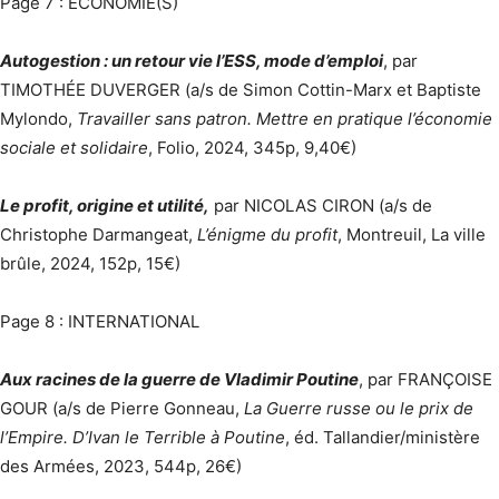
Page 7 : ÉCONOMIE(S)
Autogestion : un retour vie l’ESS, mode d’emploi
, par
TIMOTHÉE DUVERGER (a/s de Simon Cottin-Marx et Baptiste
Mylondo,
Travailler sans patron. Mettre en pratique l’écono­mie
sociale et solidaire
, Folio, 2024, 345p, 9,40€)
Le profit, origine et utilité,
par NICOLAS CIRON (a/s de
Christophe Darmangeat,
L’énigme du profit
, Montreuil, La ville
brûle, 2024, 152p, 15€)
Page 8 : INTERNATIONAL
Aux racines de la guerre de Vladimir Poutine
, par FRANÇOISE
GOUR (a/s de Pierre Gonneau,
La Guerre russe ou le prix de
l’Empire. D’Ivan le Terrible à Poutine
, éd. Tallandier/ministère
des Armées, 2023, 544p, 26€)