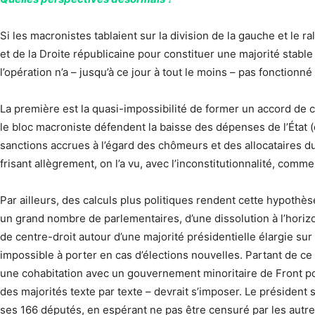
Si les macronistes tablaient sur la division de la gauche et le ra
et de la Droite républicaine pour constituer une majorité stab
l’opération n’a – jusqu’à ce jour à tout le moins – pas fonctionn
La première est la quasi-impossibilité de former un accord de co
le bloc macroniste défendent la baisse des dépenses de l’État (
sanctions accrues à l’égard des chômeurs et des allocataires d
frisant allègrement, on l’a vu, avec l’inconstitutionnalité, comm
Par ailleurs, des calculs plus politiques rendent cette hypothèse 
un grand nombre de parlementaires, d’une dissolution à l’horizo
de centre-droit autour d’une majorité présidentielle élargie sur 
impossible à porter en cas d’élections nouvelles. Partant de ce
une cohabitation avec un gouvernement minoritaire de Front pop
des majorités texte par texte – devrait s’imposer. Le président
ses 166 députés, en espérant ne pas être censuré par les autres 