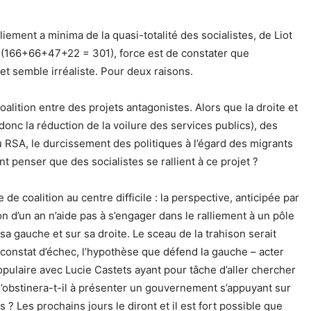
lliement a minima de la quasi-totalité des socialistes, de Liot
le (166+66+47+22 = 301), force est de constater que
é et semble irréaliste. Pour deux raisons.
alition entre des projets antagonistes. Alors que la droite et
donc la réduction de la voilure des services publics), des
u RSA, le durcissement des politiques à l’égard des migrants
ent penser que des socialistes se rallient à ce projet ?
de coalition au centre difficile : la perspective, anticipée par
n d’un an n’aide pas à s’engager dans le ralliement à un pôle
sa gauche et sur sa droite. Le sceau de la trahison serait
 constat d’échec, l’hypothèse que défend la gauche – acter
ulaire avec Lucie Castets ayant pour tâche d’aller chercher
 s’obstinera-t-il à présenter un gouvernement s’appuyant sur
? Les prochains jours le diront et il est fort possible que