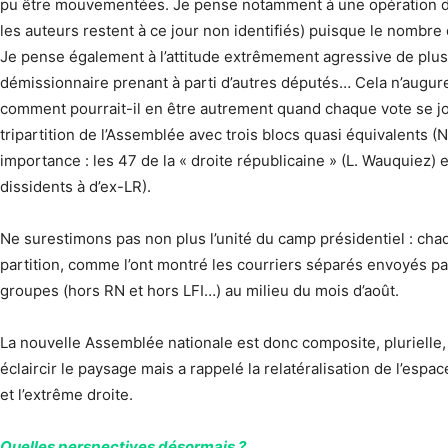
pu être mouvementées. Je pense notamment à une opération de f
les auteurs restent à ce jour non identifiés) puisque le nombre
Je pense également à l’attitude extrêmement agressive de plusi
démissionnaire prenant à parti d’autres députés… Cela n’augure
comment pourrait-il en être autrement quand chaque vote se jo
tripartition de l’Assemblée avec trois blocs quasi équivalents 
importance : les 47 de la « droite républicaine » (L. Wauquiez) e
dissidents à d’ex-LR).
Ne surestimons pas non plus l’unité du camp présidentiel : c
partition, comme l’ont montré les courriers séparés envoyés par
groupes (hors RN et hors LFI…) au milieu du mois d’août.
La nouvelle Assemblée nationale est donc composite, plurielle, à
éclaircir le paysage mais a rappelé la relatéralisation de l’espa
et l’extrême droite.
Quelles perspectives désormais ?