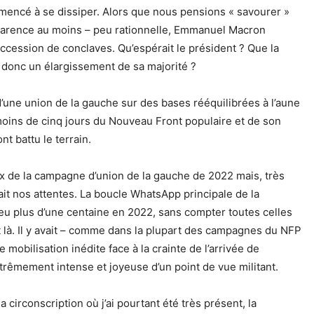
mmencé à se dissiper. Alors que nous pensions « savourer »
parence au moins – peu rationnelle, Emmanuel Macron
ccession de conclaves. Qu’espérait le président ? Que la
et donc un élargissement de sa majorité ?
d’une union de la gauche sur des bases rééquilibrées à l’aune
moins de cinq jours du Nouveau Front populaire et de son
t battu le terrain.
ux de la campagne d’union de la gauche de 2022 mais, très
ssait nos attentes. La boucle WhatsApp principale de la
u plus d’une centaine en 2022, sans compter toutes celles
et là. Il y avait – comme dans la plupart des campagnes du NFP
ne mobilisation inédite face à la crainte de l’arrivée de
trêmement intense et joyeuse d’un point de vue militant.
circonscription où j’ai pourtant été très présent, la