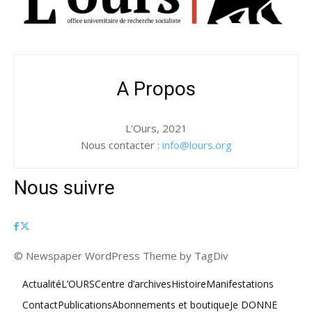
A Propos
L'Ours, 2021
Nous contacter :
info@lours.org
Nous suivre
© Newspaper WordPress Theme by TagDiv
Actualité
L’OURS
Centre d’archives
Histoire
Manifestations
Contact
Publications
Abonnements et boutique
Je DONNE