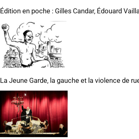
Édition en poche : Gilles Candar, Édouard Vaill
La Jeune Garde, la gauche et la violence de ru