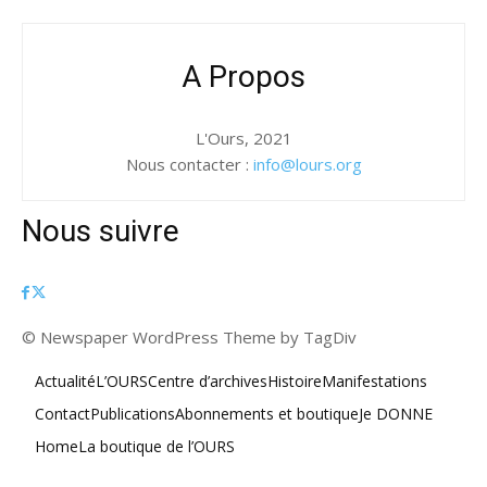
A Propos
L'Ours, 2021
Nous contacter :
info@lours.org
Nous suivre
© Newspaper WordPress Theme by TagDiv
Actualité
L’OURS
Centre d’archives
Histoire
Manifestations
Contact
Publications
Abonnements et boutique
Je DONNE
Home
La boutique de l’OURS