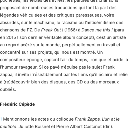
pochettes, les textes des livrets, les paroles des chansons
proposant de nombreuses traductions qui font la part des
légendes véhiculées et des critiques paresseuses, voire
absurdes, sur le machisme, le racisme ou l’antisémitisme des
chansons de FZ. De
Freak Out !
(1966) à
Dance me this !
(paru
en 2015 ! son dernier véritable album concept), c’est un artiste
au regard acéré sur le monde, perpétuellement au travail et
concentré sur ses projets, qui nous est montré. Un
compositeur éponge, captant l’air du temps, ironique et acide, à
l’humour ravageur. Si ce pavé n’épuise pas le sujet Frank
Zappa, il invite irrésistiblement par les liens qu’il éclaire et relie
à (re)découvrir bien des disques, des CD ou des morceaux
oubliés.
Frédéric Cépède
1
Mentionnons les actes du colloque
Frank Zappa. L’un et le
multiple
, Juliette Boisnel et Pierre Albert Castanet (dir.),