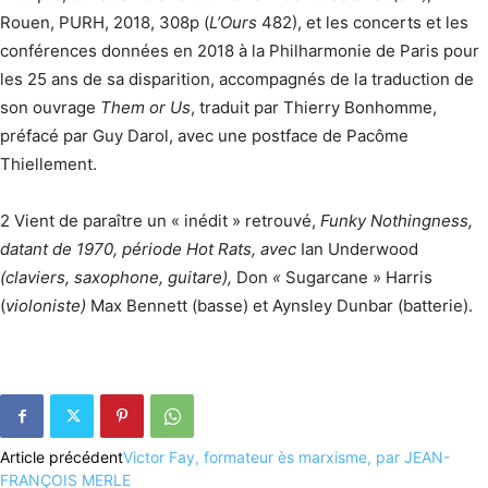
Rouen, PURH, 2018, 308p (
L’Ours
482), et les concerts et les
conférences données en 2018 à la Philharmonie de Paris pour
les 25 ans de sa disparition, accompagnés de la traduction de
son ouvrage
Them or Us
, traduit par Thierry Bonhomme,
préfacé par Guy Darol, avec une postface de Pacôme
Thiellement.
2 Vient de paraître un « inédit » retrouvé,
Funky Nothingness,
datant de 1970, période Hot Rats, avec
Ian Underwood
(claviers, saxophone, guitare),
Don
«
Sugarcane » Harris
(
violoniste)
Max Bennett (basse) et
Aynsley
Dunbar (batterie).
Article précédent
Victor Fay, formateur ès marxisme, par JEAN-
FRANÇOIS MERLE