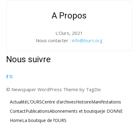
A Propos
L'Ours, 2021
Nous contacter :
info@lours.org
Nous suivre
© Newspaper WordPress Theme by TagDiv
Actualité
L’OURS
Centre d’archives
Histoire
Manifestations
Contact
Publications
Abonnements et boutique
Je DONNE
Home
La boutique de l’OURS