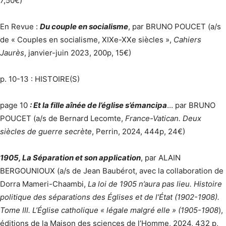
7,50€)
En Revue :
Du couple en socialisme
, par BRUNO POUCET (a/s
de « Couples en socialisme, XIXe-XXe siècles »,
Cahiers
Jaurès
, janvier-juin 2023, 200p, 15€)
p. 10-13 : HISTOIRE(S)
page 10
: Et la fille aînée de l’église s’émancipa
… par BRUNO
POUCET (a/s de Bernard Lecomte,
France-Vatican. Deux
siècles de guerre secrète
, Perrin, 2024, 444p, 24€)
1905, La Séparation et son application
, par ALAIN
BERGOUNIOUX (a/s de Jean Baubérot, avec la collaboration de
Dorra Mameri-Chaambi,
La loi de 1905 n’aura pas lieu. Histoire
politique des séparations des Églises et de l’État (1902-1908).
Tome III. L’Église catholique « légale malgré elle » (1905-1908
),
éditions de la Maison des sciences de l’Homme, 2024, 432 p,