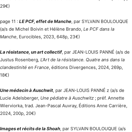
29€)
page 11 :
LE PCF, effet de Manche
, par SYLVAIN BOULOUQUE
(a/s de Michel Boivin et Hélène Brando,
Le PCF dans la
Manche
, Eurocibles, 2023, 648p, 23€)
La résistance, un art collectif
, par JEAN-LOUIS PANNÉ (a/s de
Justus Rosenberg
, L’Art de la résistance. Quatre ans dans la
clandestinité en France
, éditions Divergences, 2024, 269p,
18€)
Une médecin à Auschwit
, par JEAN-LOUIS PANNÉ z (a/s de
Lucie Adelsberger,
Une pédiatre à Auschwitz
; préf. Annette
Wierviorka, trad. Jean-Pascal Auvray, Éditions Anne Carrière,
2024, 200p, 20€)
Images et récits de la Shoah
, par SYLVAIN BOULOUQUE (a/s