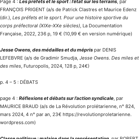
Page 4 :
Les préfets et le sport : l’état sur les terrains
, par
FRANÇOIS PRIGENT (a/s de Patrick Clastres et Maurice Edenz
(dir.),
Les préfets et le sport. Pour une histoire sportive du
corps préfectoral (XIXe-XXe siècles)
, La Documentation
Française, 2022, 236 p, 19 € (10,99 € en version numérique)
Jesse Owens, des médailles et du mépris
par DENIS
LEFEBVRE (a/s de Gradimir Smudja,
Jesse Owens. Des miles et
des miles
, Futuropolis, 2024, 128 p, 24€)
p. 4 – 5 : DÉBATS
page 4 :
Réflexions et débats sur l’action syndicale
, par
MAURICE BRAUD (a/s de La Révolution prolétarienne, n° 824,
mars 2024, 4 n° par an, 23€ https://revolutionproletarienne.
wordpress.com)
Classe politique : malaise dans la représentation
, par ROBERT