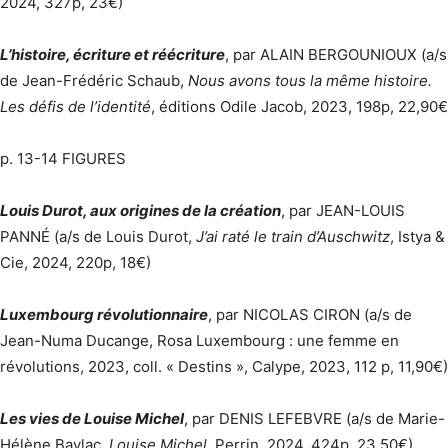
2024, 327p, 23€)
L’histoire, écriture et réécriture
, par ALAIN BERGOUNIOUX (a/s
de Jean-Frédéric Schaub,
Nous avons tous la même histoire.
Les défis de l’identité
, éditions Odile Jacob, 2023, 198p, 22,90€
p. 13-14 FIGURES
Louis Durot, aux origines de la création
, par JEAN-LOUIS
PANNÉ (a/s de Louis Durot,
J’ai raté le train d’Auschwitz
, Istya &
Cie, 2024, 220p, 18€)
Luxembourg révolutionnaire
, par NICOLAS CIRON (a/s de
Jean-Numa Ducange, Rosa Luxembourg : une femme en
révolutions, 2023, coll. « Destins », Calype, 2023, 112 p, 11,90€)
Les vies de Louise Michel
, par DENIS LEFEBVRE (a/s de Marie-
Hélène Baylac,
Louise Michel
, Perrin, 2024, 424p, 23,50€)