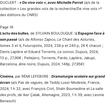
DUCLERT :
« De vive voix », avec Michelle Perrot
(a/s de la
collection « Les grandes voix de la recherche/De vive voix »*
des éditions du CNRS)
Page 16
L’actu des bulles
, de SYLVAIN BOULOUQUE
: L’Espagne face à
son passé
(a/s de Alfonso Zapico,
Le Chant des Asturies
,
tomes 3 et 4, Futuropolis, 2024, 238 p et 240 p, 26 € chacun ;
Denis Lapière et Eduard Torrents,
Le convoi
, Dupuis, 2024,
13 p., 27,90€ ; Pellejero, Torrents, Pardo, Lapière, Jakupi,
Barcelona, âme noire
, Dupuis, 2024, 148p, 27,95€)
Cinéma
, par RÉMI LEFEBVRE :
Dramaturgie scolaire sur grand
écran
(a/s
Pas de vagues
, de Teddy Lussi-Modeste, France,
2024, 1 h 32, avec François Civil, Shaïn Boumedine et
La salle
des profs
, de lker Çatak, Allemagne, 2023, 1 h 39, avec Leonie
Benesch)