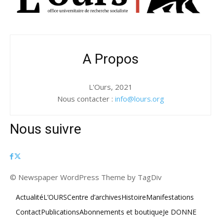
A Propos
L'Ours, 2021
Nous contacter :
info@lours.org
Nous suivre
© Newspaper WordPress Theme by TagDiv
Actualité
L’OURS
Centre d’archives
Histoire
Manifestations
Contact
Publications
Abonnements et boutique
Je DONNE