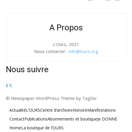
A Propos
L'Ours, 2021
Nous contacter :
info@lours.org
Nous suivre
© Newspaper WordPress Theme by TagDiv
Actualité
L’OURS
Centre d’archives
Histoire
Manifestations
Contact
Publications
Abonnements et boutique
Je DONNE
Home
La boutique de l’OURS