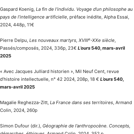
Gaspard Koenig,
La fin de l’individu. Voyage d’un philosophe au
pays de l’intelligence artificielle
, préface inédite, Alpha Essai,
2024, 448p, 11€
e
Pierre Delpu,
Les nouveaux martyrs, XVIII
-XXe siècle
,
Passés/composés, 2024, 336p, 23€
L’ours
540, mars-avril
2025
« Avec Jacques Julliard historien », Mil Neuf Cent, revue
d’histoire intellectuelle, n° 42 2024, 208p, 18 €
L’ours
540,
mars-avril 2025
Magalie Reghezza-Zitt,
La France dans ses territoires
, Armand
Colin, 2024, 260p
Simon Dufour (dir.),
Géographie de l’anthropocène. Concepts,
démarches, éthiques
, Armand Colin, 2024, 352 p