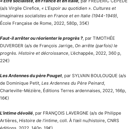
« Être socialiste, en France et en Italie,
par FRÉDÉRIC CÉPÈDE
(a/s Virgile Cirefice,
« L’Espoir au quotidien ». Cultures et
imaginaires socialistes en France et en Italie (1944-1949)
,
École Française de Rome, 2022, 580p, 35€)
Faut-il arrêter ou réorienter le progrès ?
, par TIMOTHÉE
DUVERGER (a/s de François Jarrige,
On arrête (parfois) le
progrès. Histoire et décroissance
, L’échappée, 2022, 360 p,
22€)
Les Ardennes du père Pouget
, par SYLVAIN BOULOUQUE (a/s
de Dominique Petit,
Les Ardennes du Père Peinard
,
Charleville-Mézière, Éditions Terres ardennaises, 2022, 166p,
16€)
L’intime dévoilé
, par FRANÇOIS LAVERGNE (a/s de Philippe
Artières,
Histoire de l’intime
, coll. À l’œil nu/histoire, CNRS
éditions, 2022, 140p, 19€)