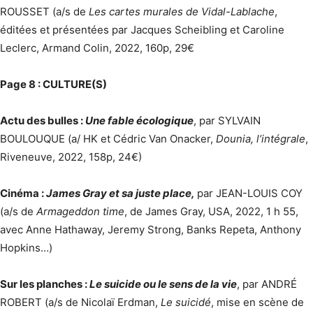
ROUSSET (a/s de
Les cartes murales de Vidal-Lablache
,
éditées et présentées par Jacques Scheibling et Caroline
Leclerc, Armand Colin, 2022, 160p, 29€
Page 8 : CULTURE(S)
Actu des bulles :
Une fable écologique
, par SYLVAIN
BOULOUQUE (a/ HK et Cédric Van Onacker,
Dounia, l’intégrale
,
Riveneuve, 2022, 158p, 24€)
Cinéma :
James Gray et sa juste place,
par JEAN-LOUIS COY
(a/s de
Armageddon time
, de James Gray, USA, 2022, 1 h 55,
avec Anne Hathaway, Jeremy Strong, Banks Repeta, Anthony
Hopkins…)
Sur les planches :
Le suicide ou le sens de la vie
, par ANDRÉ
ROBERT (a/s de Nicolaï Erdman,
Le suicidé
, mise en scène de