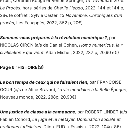
Prost, Corentin Rouge et Benoît Springer,
13 Novembre 2015.
Le Procès
, hors-séries de
Charlie Hebdo
, 2022, 144 et 144 p,
28€ le coffret ; Sylvie Caster,
13 Novembre. Chroniques d’un
procès
, Les Echappés, 2022, 352 p, 20€)
Sommes-nous préparés à la révolution numérique ?
, par
NICOLAS CIRON (a/s de Daniel Cohen,
Homo numericus, la «
civilisation » qui vient
, Albin Michel, 2022, 237 p, 20,90 e€)
Page 6 : HISTOIRE(S)
Le bon temps de ceux qui ne faisaient rien,
par FRANCOISE
GOUR (a/s de Alice Bravard,
La vie mondaine à la Belle Époque
,
Nouveau monde, 2022, 288p, 20,90€)
Une justice de classe à la campagne
, par ROBERT LINDET (a/s
Fabien Conord,
Le juge et le métayer. Domination sociale et
pratiques judiciaires
, Dijon, EUD, « Essais », 2022, 104p, 8€)