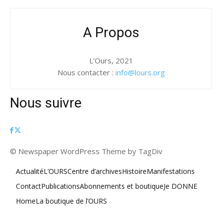
A Propos
L'Ours, 2021
Nous contacter :
info@lours.org
Nous suivre
© Newspaper WordPress Theme by TagDiv
Actualité
L’OURS
Centre d’archives
Histoire
Manifestations
Contact
Publications
Abonnements et boutique
Je DONNE
Home
La boutique de l’OURS