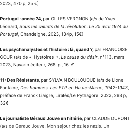
2023, 470 p, 25 €)
Portugal : année 74
,
par GILLES VERGNON (a/s de Yves
Léonard,
Sous les œillets de la révolution. Le 25 avril 1974 au
Portugal
, Chandeigne, 2023, 134p, 15€)
Les psychanalystes et l’histoire : là, quand ?
,
par FRANCOISE
GOUR (a/s de « Hystoires »,
La cause du désir
, n°113, mars
2023, Navarin éditeur, 266 p., 16 €
11 : Des Résistants
,
par SYLVAIN BOULOUQUE (a/s de Lionel
Fontaine,
Des hommes. Les FTP en Haute-Marne, 1942-1943
,
préface de Franck Liaigre, Liralès/Le Pythagore, 2023, 288 p,
32€
Le journaliste Géraud Jouve en hitlérie
,
par CLAUDE DUPONT
(a/s de Géraud Jouve, Mon séjour chez les nazis. Un