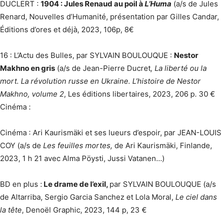
DUCLERT :
1904 : Jules Renaud au poil à
L’Huma
(a/s de Jules
Renard, Nouvelles d’Humanité, présentation par Gilles Candar,
Éditions d’ores et déjà, 2023, 106p, 8€
16 : L’Actu des Bulles, par SYLVAIN BOULOUQUE :
Nestor
Makhno en gris
(a/s de Jean-Pierre Ducret
, La liberté ou la
mort. La révolution russe en Ukraine. L’histoire de Nestor
Makhno, volume 2
, Les éditions libertaires, 2023, 206 p. 30 €
Cinéma :
Cinéma : Ari Kaurismäki et ses lueurs d’espoir, par JEAN-LOUIS
COY (a/s de
Les feuilles mortes,
de Ari Kaurismäki, Finlande,
2023, 1 h 21 avec Alma Pöysti, Jussi Vatanen…)
BD en plus :
Le drame de l’exil,
par SYLVAIN BOULOUQUE (a/s
de Altarriba, Sergio Garcia Sanchez et Lola Moral,
Le ciel dans
la tête
, Denoël Graphic, 2023, 144 p, 23 €