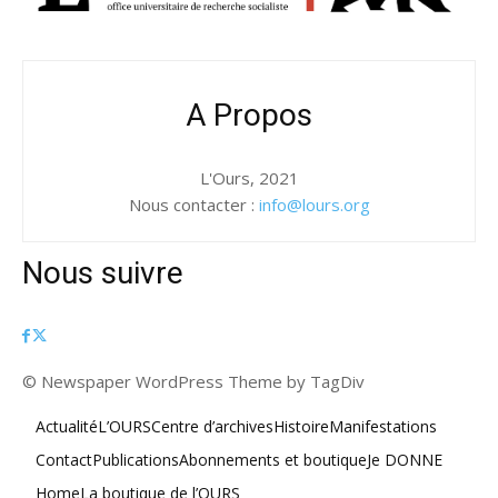
A Propos
L'Ours, 2021
Nous contacter :
info@lours.org
Nous suivre
© Newspaper WordPress Theme by TagDiv
Actualité
L’OURS
Centre d’archives
Histoire
Manifestations
Contact
Publications
Abonnements et boutique
Je DONNE
Home
La boutique de l’OURS