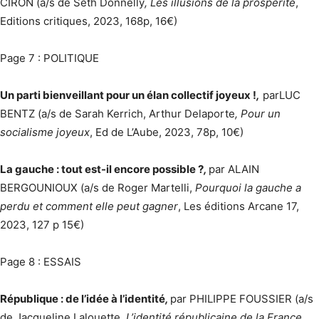
CIRON (a/s de Seth Donnelly
, Les illusions de la prospérité
,
Editions critiques, 2023, 168p, 16€)
Page 7 : POLITIQUE
Un parti bienveillant pour un élan collectif joyeux !
,
parLUC
BENTZ (a/s de Sarah Kerrich, Arthur Delaporte
, Pour un
socialisme joyeux
, Ed de L’Aube, 2023, 78p, 10€)
La gauche : tout est-il encore possible ?
,
par ALAIN
BERGOUNIOUX (a/s de Roger Martelli,
Pourquoi la gauche a
perdu et comment elle peut gagner
, Les éditions Arcane 17,
2023, 127 p 15€)
Page 8 : ESSAIS
République : de l’idée à l’identité
,
par PHILIPPE FOUSSIER (a/s
de Jacqueline Lalouette,
L’identité républicaine de la France,