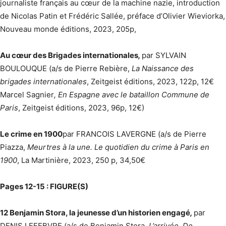
journaliste français au cœur de la machine nazie, introduction
de Nicolas Patin et Frédéric Sallée, préface d’Olivier Wieviorka,
Nouveau monde éditions, 2023, 205p,
Au cœur des Brigades internationales
,
par SYLVAIN
BOULOUQUE (a/s de Pierre Rebière,
La Naissance des
brigades internationales
, Zeitgeist éditions, 2023, 122p, 12€
Marcel Sagnier
, En Espagne avec le bataillon Commune de
Paris
, Zeitgeist éditions, 2023, 96p, 12€)
Le crime en 1900
par FRANCOIS LAVERGNE (a/s de Pierre
Piazza,
Meurtres à la une. Le quotidien du crime à Paris en
1900
, La Martinière, 2023, 250 p, 34,50€
Pages 12-15 : FIGURE(S)
12 Benjamin Stora, la jeunesse d’un historien engagé
,
par
DENIS LEFEBVRE (a/s de Benjamin Stora
, L’arrivée. De