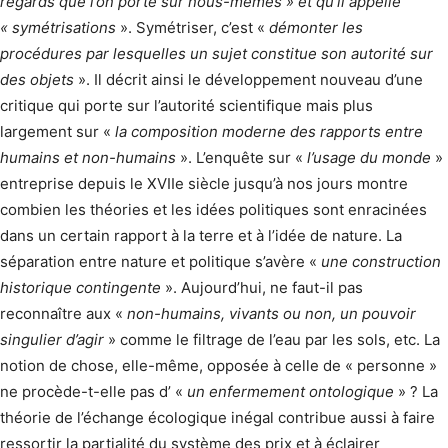
regards que l’on porte sur nous-mêmes » et qu’il appelle
« symétrisations
». Symétriser, c’est «
démonter les
procédures par lesquelles un sujet constitue son autorité sur
des objets
». Il décrit ainsi le développement nouveau d’une
critique qui porte sur l’autorité scientifique mais plus
largement sur «
la composition moderne des rapports entre
humains et non-humains
». L’enquête sur «
l’usage du monde
»
entreprise depuis le XVIIe siècle jusqu’à nos jours montre
combien les théories et les idées politiques sont enracinées
dans un certain rapport à la terre et à l’idée de nature. La
séparation entre nature et politique s’avère «
une construction
historique contingente
». Aujourd’hui, ne faut-il pas
reconnaître aux «
non-humains, vivants ou non, un pouvoir
singulier d’agir
» comme le filtrage de l’eau par les sols, etc. La
notion de chose, elle-même, opposée à celle de « personne »
ne procède-t-elle pas d’ «
un enfermement ontologique
» ? La
théorie de l’échange écologique inégal contribue aussi à faire
ressortir la partialité du système des prix et à éclairer