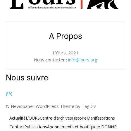
A Propos
L'Ours, 2021
Nous contacter :
info@lours.org
Nous suivre
© Newspaper WordPress Theme by TagDiv
Actualité
L’OURS
Centre d’archives
Histoire
Manifestations
Contact
Publications
Abonnements et boutique
Je DONNE