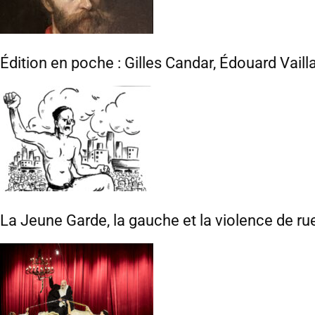
Édition en poche : Gilles Candar, Édouard Vaill
La Jeune Garde, la gauche et la violence de ru