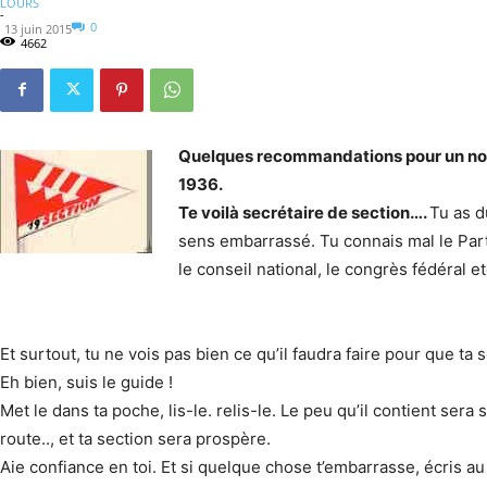
LOURS
-
0
13 juin 2015
4662
Quelques recommandations pour un nouv
1936.
Te voilà secrétaire de section….
Tu as d
sens embarrassé. Tu connais mal le Parti
le conseil national, le congrès fédéral et
Et surtout, tu ne vois pas bien ce qu’il faudra faire pour que ta 
Eh bien, suis le guide !
Met le dans ta poche, lis-le. relis-le. Le peu qu’il contient sera 
route.., et ta section sera prospère.
Aie confiance en toi. Et si quelque chose t’embarrasse, écris au se