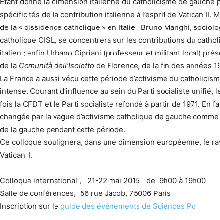
Etant donné la dimension italienne du catholicisme de gauche p
spécificités de la contribution italienne à l’esprit de Vatican II. 
de la « dissidence catholique » en Italie ; Bruno Manghi, sociol
catholique CISL, se concentrera sur les contributions du catho
italien ; enfin Urbano Cipriani (professeur et militant local) pr
de la
Comunità dell’Isolotto
de Florence, de la fin des années 
La France a aussi vécu cette période d’activisme du catholici
intense. Courant d’influence au sein du Parti socialiste unifié, 
fois la CFDT et le Parti socialiste refondé à partir de 1971. En fa
changée par la vague d’activisme catholique de gauche comme e
de la gauche pendant cette période.
Ce colloque soulignera, dans une dimension européenne, le ray
Vatican II.
Colloque international , 21-22 mai 2015 de 9h00 à 19h00
Salle de conférences, 56 rue Jacob, 75006 Paris
Inscription sur le
guide des événements de Sciences Po