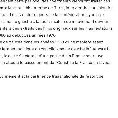
endant cette période, des chercheurs viendront traiter des
Marta Margotti, historienne de Turin, interviendra sur l’histoire
ogue et militant de toujours de la confédération syndicale
licisme de gauche à la radicalisation du mouvement ouvrier
ésentera des extraits des films originaux sur les manifestations
1960 au début des années 1970.
sme de gauche dans les années 1960 d’une manière assez
le ferment politique du catholicisme de gauche influença à la
it, la carte électorale d’une partie de la France se trouva
n atteste le basculement de l’Ouest de la France en faveur
onnement et la pertinence transnationale de l’esprit de