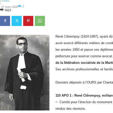
LOURS
-
0
27 mars 2020
5623
René Clérempuy (1924-1997), ayant dû i
avoir exercé différents métiers de con
les années 1950 et passe ses diplômes d
préfecture pour exercer comme avocat
de la fédération socialiste de la Mar
Ses archives professionnelles et famil
Dossiers déposés à l’OURS par Chanta
110 APO 1 : René Clérempuy, militant
–
Comité pour l’érection du monument 
rendus des réunions.