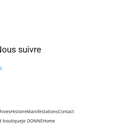
ous suivre
hives
Histoire
Manifestations
Contact
t boutique
Je DONNE
Home