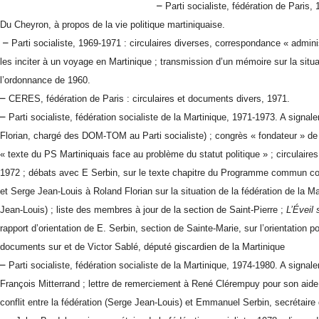
–
Parti socialiste, fédération de Paris
Du Cheyron, à propos de la vie politique martiniquaise.
–
Parti socialiste, 1969-1971 : circulaires diverses, correspondance « admini
les inciter à un voyage en Martinique ; transmission d’un mémoire sur la situa
l’ordonnance de 1960.
–
CERES, fédération de Paris : circulaires et documents divers, 1971.
–
Parti socialiste, fédération socialiste de la Martinique, 1971-1973. A signal
Florian, chargé des DOM-TOM au Parti socialiste) ; congrès « fondateur » de
« texte du PS Martiniquais face au problème du statut politique » ; circulaires
1972 ; débats avec E Serbin, sur le texte chapitre du Programme commun co
et Serge Jean-Louis à Roland Florian sur la situation de la fédération de la Ma
Jean-Louis) ; liste des membres à jour de la section de Saint-Pierre ;
L’Éveil 
rapport d’orientation de E. Serbin, section de Sainte-Marie, sur l’orientation p
documents sur et de Victor Sablé, député giscardien de la Martinique
–
Parti socialiste, fédération socialiste de la Martinique, 1974-1980. A signal
François Mitterrand ; lettre de remerciement à René Clérempuy pour son aid
conflit entre la fédération (Serge Jean-Louis) et Emmanuel Serbin, secrétaire d