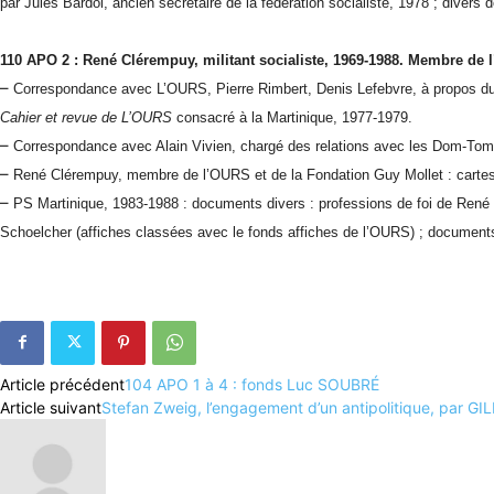
par Jules Bardol, ancien secrétaire de la fédération socialiste, 1978 ; divers
110 APO 2 : René Clérempuy, militant socialiste, 1969-1988. Membre de 
–
Correspondance avec L’OURS, Pierre Rimbert, Denis Lefebvre, à propos du 
Cahier et revue de L’OURS
consacré à la Martinique, 1977-1979.
–
Correspondance avec Alain Vivien, chargé des relations avec les Dom-Tom
–
René Clérempuy, membre de l’OURS et de la Fondation Guy Mollet : cartes
–
PS Martinique, 1983-1988 : documents divers : professions de foi de René
Schoelcher (affiches classées avec le fonds affiches de l’OURS) ; documents 
Article précédent
104 APO 1 à 4 : fonds Luc SOUBRÉ
Article suivant
Stefan Zweig, l’engagement d’un antipolitique, par 