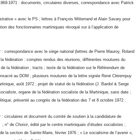
, 1969-1971 : documents, circulaires diverses, correspondance avec Patrick
strative » avec le PS ; lettres à François Mitterrand et Alain Savary pour
tion des fonctionnaires martiniquais révoqué sur à l’application de
er : correspondance avec le siège national (lettres de Pierre Mauroy, Roland
 la fédération : comptes rendus des réunions, différentes moutures du
 de la fédération ; tracts ; texte de la fédération sur le Référendum de
nsacré au DOM ; plusieurs moutures de la lettre signée René Clérempuy
rtinique, août 1972 ; projet de statut de la fédération (J. Bardol & Serge
socialiste
, organe de la fédération socialiste de la Martinique, sans date ;
olitique, présenté au congrès de la fédération des 7 et 8 octobre 1972 ;
er : circulaires et document du comité de soutien à la candidature de
e ; n° de
Choisir
, édité par le centre martiniquais d’études socialistes ;
e la section de Sainte-Marie, février 1976 ; « Le socialisme de l’avenir »,