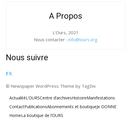
A Propos
L'Ours, 2021
Nous contacter :
info@lours.org
Nous suivre
© Newspaper WordPress Theme by TagDiv
Actualité
L’OURS
Centre d’archives
Histoire
Manifestations
Contact
Publications
Abonnements et boutique
Je DONNE
Home
La boutique de l’OURS