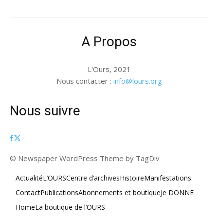
A Propos
L'Ours, 2021
Nous contacter :
info@lours.org
Nous suivre
© Newspaper WordPress Theme by TagDiv
Actualité
L’OURS
Centre d’archives
Histoire
Manifestations
Contact
Publications
Abonnements et boutique
Je DONNE
Home
La boutique de l’OURS