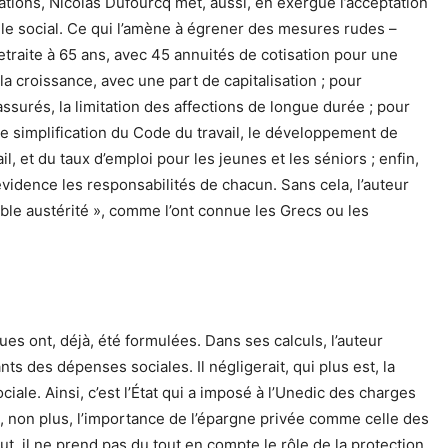
sations, Nicolas Dufourcq met, aussi, en exergue l’acceptation
le social. Ce qui l’amène à égrener des mesures rudes –
a retraite à 65 ans, avec 45 annuités de cotisation pour une
la croissance, avec une part de capitalisation ; pour
ssurés, la limitation des affections de longue durée ; pour
e simplification du Code du travail, le développement de
il, et du taux d’emploi pour les jeunes et les séniors ; enfin,
évidence les responsabilités de chacun. Sans cela, l’auteur
ble austérité », comme l’ont connue les Grecs ou les
iques ont, déjà, été formulées. Dans ses calculs, l’auteur
nts des dépenses sociales. Il négligerait, qui plus est, la
ciale. Ainsi, c’est l’État qui a imposé à l’Unedic des charges
s, non plus, l’importance de l’épargne privée comme celle des
ut, il ne prend pas du tout en compte le rôle de la protection