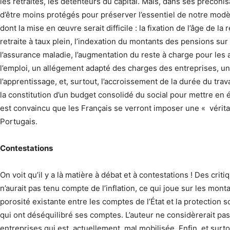
les retraités, les détenteurs du capital. Mais, dans ses préconi
d’être moins protégés pour préserver l’essentiel de notre modè
dont la mise en œuvre serait difficile : la fixation de l’âge de l
retraite à taux plein, l’indexation du montants des pensions sur 
l’assurance maladie, l’augmentation du reste à charge pour les a
l’emploi, un allégement adapté des charges des entreprises, un
l’apprentissage, et, surtout, l’accroissement de la durée du trava
la constitution d’un budget consolidé du social pour mettre en 
est convaincu que les Français se verront imposer une « vérita
Portugais.
Contestations
On voit qu’il y a là matière à débat et à contestations ! Des crit
n’aurait pas tenu compte de l’inflation, ce qui joue sur les monta
porosité existante entre les comptes de l’État et la protection so
qui ont déséquilibré ses comptes. L’auteur ne considèrerait pa
entreprises qui est, actuellement, mal mobilisée. Enfin, et surto