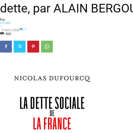
dette, par ALAIN BERG
Par
LOURS
-
0
3 mars 2026
859