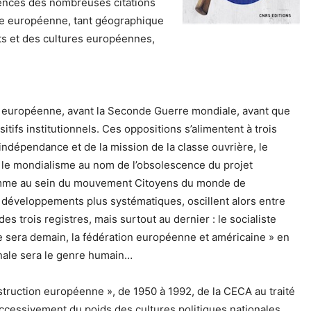
rences des nombreuses citations
ène européenne, tant géographique
ants et des cultures européennes,
ée européenne, avant la Seconde Guerre mondiale, avant que
tifs institutionnels. Ces oppositions s’alimentent à trois
’indépendance et de la mission de la classe ouvrière, le
u, le mondialisme au nom de l’obsolescence du projet
omme au sein du mouvement Citoyens du monde de
es développements plus systématiques, oscillent alors entre
es trois registres, mais surtout au dernier : le socialiste
ce sera demain, la fédération européenne et américaine » en
ionale sera le genre humain…
nstruction européenne », de 1950 à 1992, de la CECA au traité
successivement du poids des cultures politiques nationales,