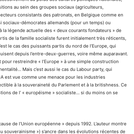
itions au sein des groupes sociaux (agriculteurs,
e secteurs consistants des patronats, en Belgique comme en
ussi sociaux-démocrates allemands (pour un temps) ou
 à la légende actuelle des « deux courants fondateurs » de
is de la famille socialiste furent initialement très réticents,
st le cas des puissants partis du nord de l’Europe, qui
truisent depuis l’entre-deux-guerres, voire même auparavant.
 pour restreindre « l’Europe » à une simple construction
talité… Mais c’est aussi le cas du Labour party, qui
CA est vue comme une menace pour les industries
ectible à la souveraineté du Parlement et à la britishness. Ce
stions de l’ « européisme » socialiste… si du moins on se
en cause de l’Union européenne » depuis 1992. L’auteur montre
 du souverainisme ») s’ancre dans les évolutions récentes de