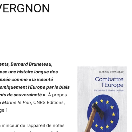
S VERGNON
dents, Bernard Bruneteau,
pose une histoire longue des
emblée comme « la volonté
nomiquement l’Europe par le biais
ants de souveraineté ».
À propos
à Marine le Pen
, CNRS Editions,
ge 1.
 minceur de l’appareil de notes