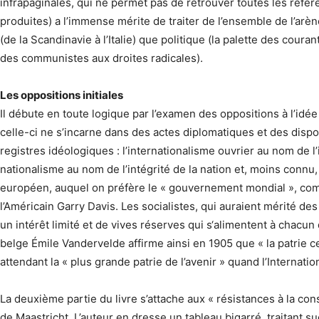
infrapaginales, qui ne permet pas de retrouver toutes les réfé
produites) a l’immense mérite de traiter de l’ensemble de l’ar
(de la Scandinavie à l’Italie) que politique (la palette des cour
des communistes aux droites radicales).
Les oppositions initiales
Il débute en toute logique par l’examen des oppositions à l’id
celle-ci ne s’incarne dans des actes diplomatiques et des disposi
registres idéologiques : l’internationalisme ouvrier au nom de l
nationalisme au nom de l’intégrité de la nation et, moins conn
européen, auquel on préfère le « gouvernement mondial », c
l’Américain Garry Davis. Les socialistes, qui auraient mérité d
un intérêt limité et de vives réserves qui s‘alimentent à chacun d
belge Émile Vandervelde affirme ainsi en 1905 que « la patrie 
attendant la « plus grande patrie de l’avenir » quand l’Internat
La deuxième partie du livre s’attache aux « résistances à la co
de Maastricht. L’auteur en dresse un tableau bigarré, traitant 