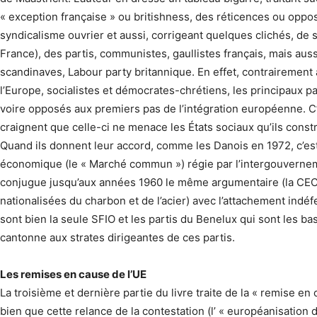
« exception française » ou britishness, des réticences ou oppos
syndicalisme ouvrier et aussi, corrigeant quelques clichés, d
France), des partis, communistes, gaullistes français, mais a
scandinaves, Labour party britannique. En effet, contrairement
l’Europe, socialistes et démocrates-chrétiens, les principaux part
voire opposés aux premiers pas de l’intégration européenne. C’e
craignent que celle-ci ne menace les États sociaux qu’ils cons
Quand ils donnent leur accord, comme les Danois en 1972, c’est
économique (le « Marché commun ») régie par l’intergouvernemen
conjugue jusqu’aux années 1960 le même argumentaire (la CE
nationalisées du charbon et de l’acier) avec l’attachement indéf
sont bien la seule SFIO et les partis du Benelux qui sont les ba
cantonne aux strates dirigeantes de ces partis.
Les remises en cause de l’UE
La troisième et dernière partie du livre traite de la « remise 
bien que cette relance de la contestation (l’ « euro­péanisation