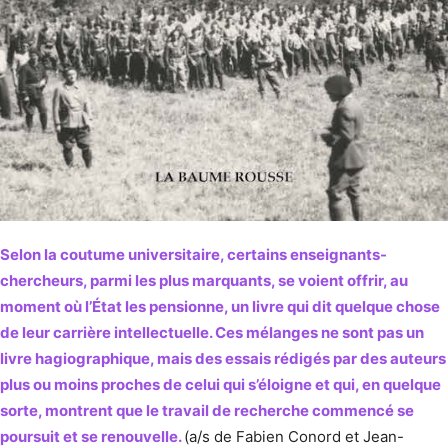
Selon la coutume universitaire, certains enseignants-
chercheurs, parmi les plus marquants, se voient offrir, au
moment où l’État les pensionne, un livre qui dit quelque chose
de leur carrière intellectuelle. Ces mélanges ne sont pas un
livre hagiographique, mais des essais rédigés par des auteurs
plus ou moins proches de celui qui s’éloigne et qui, en quelque
sorte, montrent que le travail de recherche commencé se
poursuit et se renouvelle.
(a/s de Fabien Conord et Jean-