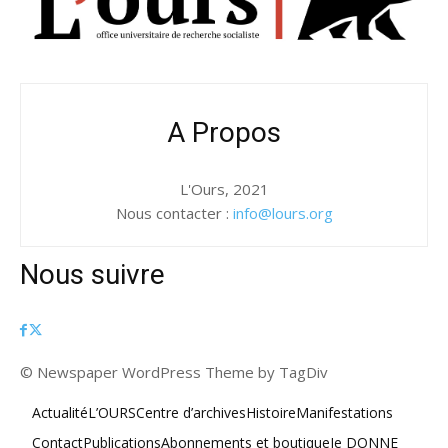
A Propos
L'Ours, 2021
Nous contacter :
info@lours.org
Nous suivre
© Newspaper WordPress Theme by TagDiv
Actualité
L’OURS
Centre d’archives
Histoire
Manifestations
Contact
Publications
Abonnements et boutique
Je DONNE