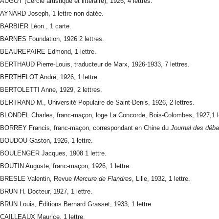
AUGOT (Cercle artistique et littéraire), 1926, 4 lettres.
AYNARD Joseph, 1 lettre non datée.
BARBIER Léon., 1 carte.
BARNES Foundation, 1926 2 lettres.
BEAUREPAIRE Edmond, 1 lettre.
BERTHAUD Pierre-Louis, traducteur de Marx, 1926-1933, 7 lettres.
BERTHELOT André, 1926, 1 lettre.
BERTOLETTI Anne, 1929, 2 lettres.
BERTRAND M., Université Populaire de Saint-Denis, 1926, 2 lettres.
BLONDEL Charles, franc-maçon, loge La Concorde, Bois-Colombes, 1927,1 le
BORREY Francis, franc-maçon, correspondant en Chine du
Journal des déba
BOUDOU Gaston, 1926, 1 lettre.
BOULENGER Jacques, 1908 1 lettre.
BOUTIN Auguste, franc-maçon, 1926, 1 lettre.
BRESLE Valentin, Revue
Mercure de Flandres
, Lille, 1932, 1 lettre.
BRUN H. Docteur, 1927, 1 lettre.
BRUN Louis, Éditions Bernard Grasset, 1933, 1 lettre.
CAILLEAUX Maurice, 1 lettre.