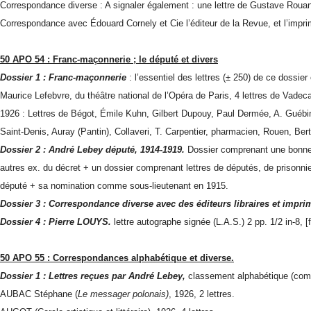
Correspondance diverse : A signaler également : une lettre de Gustave Rouan
Correspondance avec Édouard Cornely et Cie l’éditeur de la Revue, et l’impr
50 APO 54 : Franc-maçonnerie ; le député et divers
Dossier 1 : Franc-maçonnerie
: l’essentiel des lettres (± 250) de ce dossie
Maurice Lefebvre, du théâtre national de l’Opéra de Paris, 4 lettres de Vadec
1926 : Lettres de Bégot, Émile Kuhn, Gilbert Dupouy, Paul Dermée, A. Guébin
Saint-Denis, Auray (Pantin), Collaveri, T. Carpentier, pharmacien, Rouen, Ber
Dossier 2 : André Lebey député, 1914-1919.
Dossier comprenant une bonne v
autres ex. du décret + un dossier comprenant lettres de députés, de prison
député + sa nomination comme sous-lieutenant en 1915.
Dossier 3 : Correspondance diverse avec des éditeurs libraires et impri
Dossier 4 : Pierre LOUYS.
lettre autographe signée (L.A.S.) 2 pp. 1/2 in-8, [
50 APO 55 : Correspondances alphabétique et diverse.
Dossier 1 : Lettres reçues par André Lebey,
classement alphabétique (comp
AUBAC Stéphane (
Le messager polonais)
, 1926, 2 lettres.