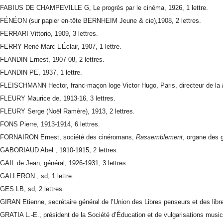
FABIUS DE CHAMPEVILLE G, Le progrès par le cinéma, 1926, 1 lettre.
FÉNÉON (sur papier en-tête BERNHEIM Jeune & cie),1908, 2 lettres.
FERRARI Vittorio, 1909, 3 lettres.
FERRY René-Marc L’Éclair, 1907, 1 lettre.
FLANDIN Ernest, 1907-08, 2 lettres.
FLANDIN PE, 1937, 1 lettre.
FLEISCHMANN Hector, franc-maçon loge Victor Hugo, Paris, directeur de la
FLEURY Maurice de, 1913-16, 3 lettres.
FLEURY Serge (Noël Ramère), 1913, 2 lettres.
FONS Pierre, 1913-1914, 6 lettres.
FORNAIRON Ernest, société des cinéromans,
Rassemblement
, organe des g
GABORIAUD Abel , 1910-1915, 2 lettres.
GAIL de Jean, général, 1926-1931, 3 lettres.
GALLERON , sd, 1 lettre.
GES LB, sd, 2 lettres.
GIRAN Etienne, secrétaire général de l’Union des Libres penseurs et des libre
GRATIA L.-E., président de la Société d’Éducation et de vulgarisations musica