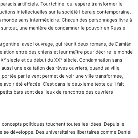
paradis artificiels. Tourtchine, qui espère transformer le
uctions intellectuelles sur la société libérale contemporaine.
 un monde sans intermédiaire. Chacun des personnages livre à
re surtout, une manière de condamner le pouvoir en Russie.
 Argentine, avec l’ouvrage, qui réunit deux romans, de Damián
relation entre des chiens et leur maître pour décrire le monde
e
e
IX
siècle et du début du XX
siècle. Condamnation sans
st aussi une exaltation des rêves ouvriers, quand sa ville
e portée par le vent permet de voir une ville transformée,
avoir été effacée. C’est dans le deuxième texte qu’il fait
 petits bars sont des lieux de rencontre des ouvriers
s concepts politiques touchent toutes les idées. Depuis le
e se développe. Des universitaires libertaires comme Daniel