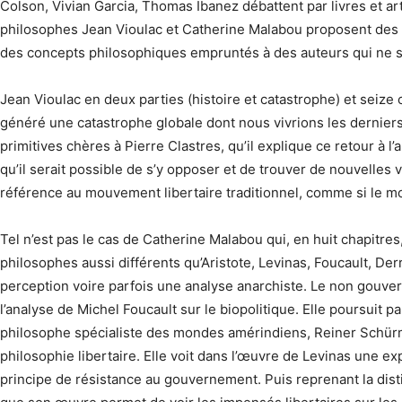
Colson, Vivian Garcia, Thomas Ibanez débattent par livres et art
philosophes Jean Vioulac et Catherine Malabou proposent des re
des concepts philosophiques empruntés à des auteurs qui ne s
Jean Vioulac en deux parties (histoire et catastrophe) et seize 
généré une catastrophe globale dont nous vivrions les derniers
primitives chères à Pierre Clastres, qu’il explique ce retour 
qu’il serait possible de s’y opposer et de trouver de nouvelles v
référence au mouvement libertaire traditionnel, comme si le mot 
Tel n’est pas le cas de Catherine Malabou qui, en huit chapitre
philosophes aussi différents qu’Aristote, Levinas, Foucault, De
perception voire parfois une analyse anarchiste. Le non gouvernab
l’analyse de Michel Foucault sur le biopolitique. Elle poursuit p
philosophe spécialiste des mondes amérindiens, Reiner Schürma
philosophie libertaire. Elle voit dans l’œuvre de Levinas une e
principe de résistance au gouvernement. Puis reprenant la distin