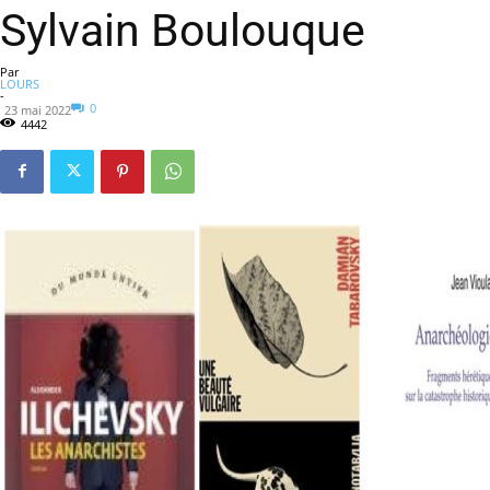
Sylvain Boulouque
Par
LOURS
-
0
23 mai 2022
4442