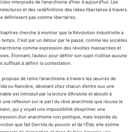
icles interposés de l’anarchisme d’hier à aujourd’hui. Les
lectures et des redéfinitions des idées libertaires à travers
e définissent pas comme libertaires.
chapitres cherche à montrer que la Révolution industrielle a
 temps. C’est par un détour par le passé, comme les sociétés
à l’anarchisme comme expression des révoltes massacrées et
oies. Étonnant, l’auteur pour définir son sujet n’utilise aucune
suffisait à définir la contestation.
s, propose de relire l’anarchisme à travers les œuvres de
rrida ou Rancière, décelant chez chacun d’entre eux une
le est introduit par la lecture d’Aristote et aboutit à
ar une réflexion sur le part du rêve anarchiste que récuse le
nn, qui y voyait une impossibilité d’exprimer une
xpression d’un anarchisme non politique, mais inspirée du
ction que fait Derrida du pouvoir et de l’État, elle estime