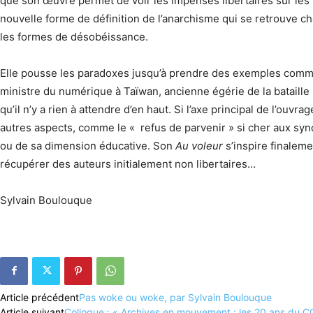
que son œuvre permet de voir les impensés libertaires sur les
nouvelle forme de définition de l’anarchisme qui se retrouve c
les formes de désobéissance.
Elle pousse les paradoxes jusqu’à prendre des exemples comm
ministre du numérique à Taïwan, ancienne égérie de la bataille p
qu’il n’y a rien à attendre d’en haut. Si l’axe principal de l’ouv
autres aspects, comme le « refus de parvenir » si cher aux syndic
ou de sa dimension éducative. Son
Au voleur
s’inspire finaleme
récupérer des auteurs initialement non libertaires…
Sylvain Boulouque
Article précédent
Pas woke ou woke, par Sylvain Boulouque
Article suivant
Colloque : « Archives en mouvement : les 20 ans du