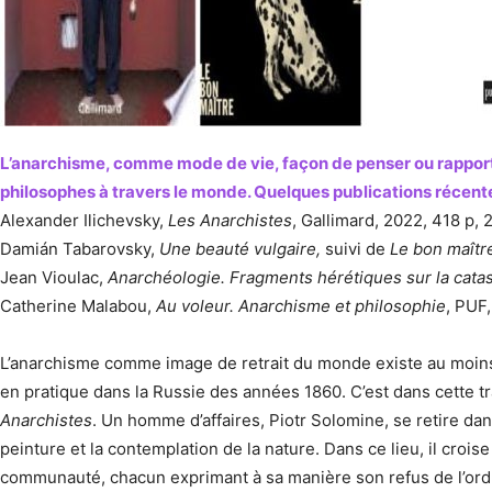
L’anarchisme, comme mode de vie, façon de penser ou rapport au
philosophes à travers le monde. Quelques publications récen
Alexander Ilichevsky,
Les Anarchistes
, Gallimard, 2022, 418 p, 
Damián Tabarovsky,
Une beauté vulgaire,
suivi de
Le bon maîtr
Jean Vioulac,
Anarchéologie. Fragments hérétiques sur la cata
Catherine Malabou,
Au voleur. Anarchisme et philosophie
, PUF,
L’anarchisme comme image de retrait du monde existe au moins 
en pratique dans la Russie des années 1860. C’est dans cette tr
Anarchistes
. Un homme d’affaires, Piotr Solomine, se retire da
peinture et la contemplation de la nature. Dans ce lieu, il cro
communauté, chacun exprimant à sa manière son refus de l’ordre 