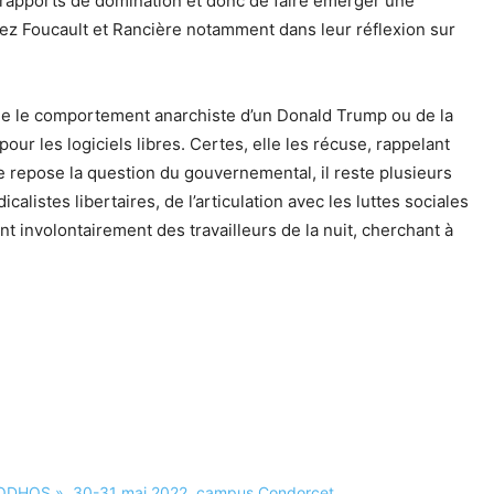
 rapports de domination et donc de faire émerger une
hez Foucault et Rancière notamment dans leur réflexion sur
e le comportement anarchiste d’un Donald Trump ou de la
our les logiciels libres. Certes, elle les récuse, rappelant
rage repose la question du gouvernemental, il reste plusieurs
alistes libertaires, de l’articulation avec les luttes sociales
nt involontairement des travailleurs de la nuit, cherchant à
 CODHOS », 30-31 mai 2022, campus Condorcet