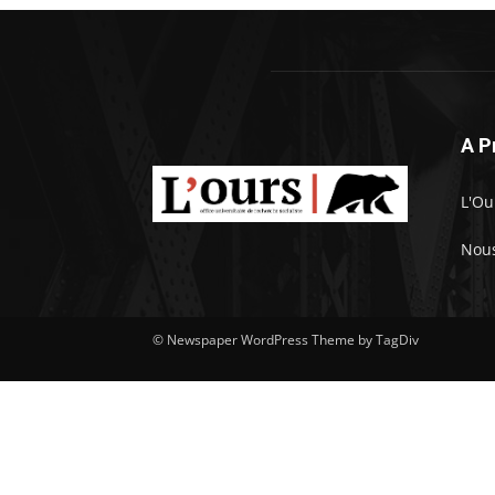
A P
L'Ou
Nous
© Newspaper WordPress Theme by TagDiv