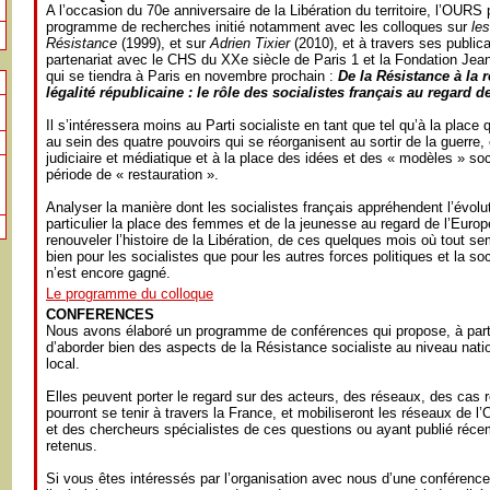
A l’occasion du 70e anniversaire de la Libération du territoire, l’OURS
programme de recherches initié notamment avec les colloques sur
les
Résistance
(1999), et sur
Adrien Tixier
(2010), et à travers ses publica
partenariat avec le CHS du XXe siècle de Paris 1 et la Fondation Jea
qui se tiendra à Paris en novembre prochain :
De la Résistance à la r
légalité républicaine : le rôle des socialistes français au regard d
Il s’intéressera moins au Parti socialiste en tant que tel qu’à la place
au sein des quatre pouvoirs qui se réorganisent au sortir de la guerre, e
judiciaire et médiatique et à la place des idées et des « modèles » soc
période de « restauration ».
Analyser la manière dont les socialistes français appréhendent l’évolut
particulier la place des femmes et de la jeunesse au regard de l’Europ
renouveler l’histoire de la Libération, de ces quelques mois où tout s
bien pour les socialistes que pour les autres forces politiques et la so
n’est encore gagné.
Le programme du colloque
CONFERENCES
Nous avons élaboré un programme de conférences qui propose, à parti
d’aborder bien des aspects de la Résistance socialiste au niveau nat
local.
Elles peuvent porter le regard sur des acteurs, des réseaux, des cas 
pourront se tenir à travers la France, et mobiliseront les réseaux de l
et des chercheurs spécialistes de ces questions ou ayant publié réc
retenus.
Si vous êtes intéressés par l’organisation avec nous d’une conférenc