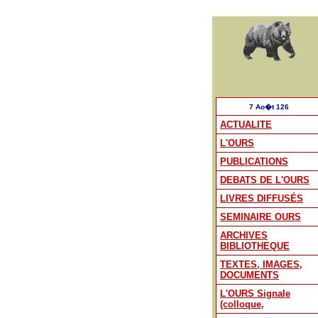
7 Ao�t 126
ACTUALITE
L'OURS
PUBLICATIONS
DEBATS DE L'OURS
LIVRES DIFFUSÉS
SEMINAIRE OURS
ARCHIVES
BIBLIOTHEQUE
TEXTES, IMAGES,
DOCUMENTS
L'OURS Signale
(colloque,