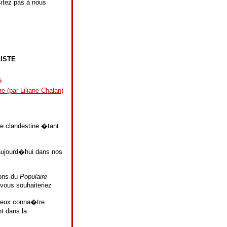
sitez pas à nous
LISTE
s
e (par Liliane Chalan)
te clandestine �tant
.
aujourd�hui dans nos
ions du
Populaire
vous souhaiteriez
ieux conna�tre
nt dans la