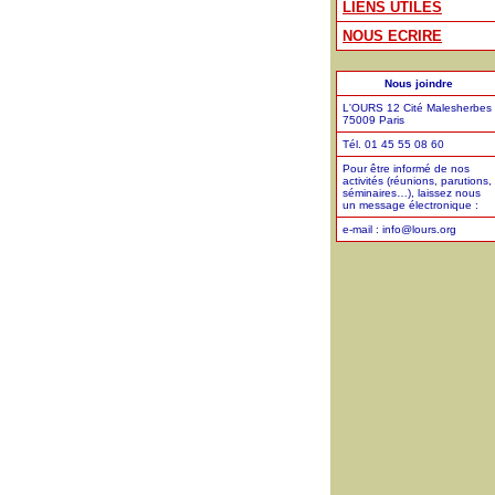
LIENS UTILES
NOUS ECRIRE
Nous joindre
L'OURS 12 Cité Malesherbes
75009 Paris
Tél. 01 45 55 08 60
Pour être informé de nos
activités (réunions, parutions,
séminaires…), laissez nous
un message électronique :
e-mail : info@lours.org