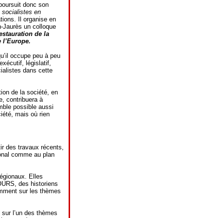
 poursuit donc son
 socialistes en
tions. Il organise en
n-Jaurès un colloque
estauration de la
e l’Europe.
 qu’il occupe peu à peu
xécutif, législatif,
ialistes dans cette
ion de la société, en
e, contribuera à
emble possible aussi
ciété, mais où rien
r des travaux récents,
ional comme au plan
régionaux. Elles
’OURS, des historiens
emment sur les thèmes
e sur l’un des thèmes