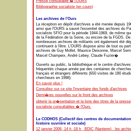
Presse consultable � l'OURS
Bibliographie socialiste (en cours)
Les archives de l'Ours
La réception en dépôt d'archives a été menée depuis 19
ainsi que l'OURS a sauvé l'essentiel des archives du Par
socialiste SFIO pour la période 1944-1969, de même qu
de la Fédération de la Seine, ou encore de la FGDS. De
nombreuses archives de militants ont également été dé
continuent à l'être. L'OURS dispose ainsi de tout ou part
archives de Guy Mollet, Maurice Deixonne, Marcel Sem
Marcel Champeix, André Lebey, Claude Fuzier�
Ouverts au public, la bibliothèque et le centre d'archives
fréquentés chaque année par des centaines de cherche
français et étrangers différents (650 visites de 180 étudi
chercheurs en 1998).
En savoir plus !
Consultez sur ce site l'inventaire des fonds d'archives
Derni�res nouvelles sur le front des archives
obtenir la pr�sentation et la liste des titres de la presse
socialiste consultables � l'Ours.
Le CODHOS (Collectif des centres de documentation
histoire ouvrière et sociale)
12 janvier 2006, 14 h -18 h , BDIC (Nanterre) : les archi