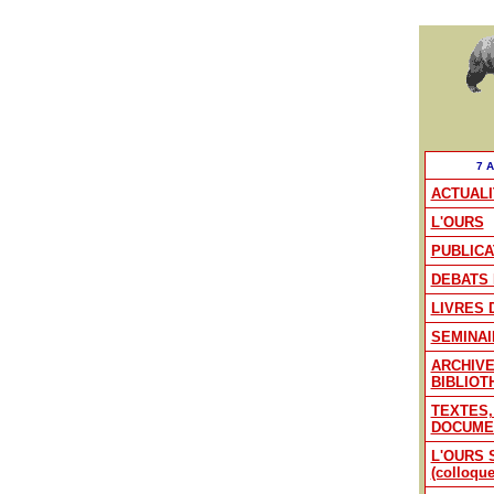
7 
ACTUALI
L'OURS
PUBLICA
DEBATS 
LIVRES 
SEMINAI
ARCHIV
BIBLIOT
TEXTES,
DOCUME
L'OURS S
(colloque