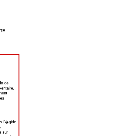
STE
oin de
entaire,
ment
ves
s l'�gide
e
e sur