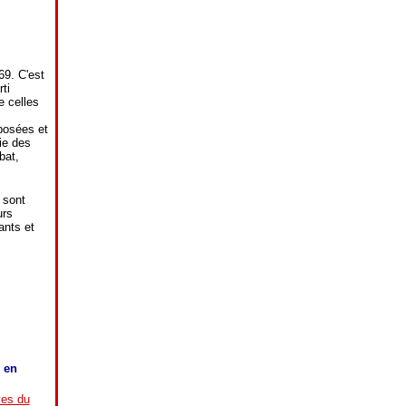
69. C'est
ti
e celles
posées et
ie des
bat,
 sont
urs
ants et
 en
ves du