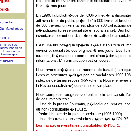
l'histoire du mouvement ouvrier et socialiste de la Co
TILES
Paris � nos jours.
RIRE
En 1999, la biblioth�que de l'OURS met � la dispositi
adh�rents et du public pr�s de 15.000 livres et brochu
s joindre
de 500 travaux universitaires, plus de 700 collections d
ité Malesherbes
p�riodiques (presse socialiste et socialisante). Des fich
inventaires permettent d'acc�der � cette documentatio
55 08 60
formé de nos
C'est une biblioth�que sp�cialis�e sur l'histoire du 
unions, parutions,
ouvrier et socialiste, des origines � nos jours. Des fichi
), laissez nous
électronique :
(auteurs, th�matiques) permettent d'acc�der rapideme
informations. L'informatisation est en cours.
o@lours.org
Nous avons cr�� des instruments de travail (catalogu
livres et brochures �dit�s par les socialistes 1905-198
index de certaines revues (R�volte, la Nouvelle revue s
la Revue socialiste�) consultables sur place.
Nous comptons, progressivement, mettre sur ce site l'
de ces inventaires :
- Liste de la presse (journaux, p�riodiques, revues, soci
ou non) consultable � l'OURS.
- Petite histoire de la presse socialiste (1905-1999).
- Liste des travaux universitaires d�pos�s � l'OURS
Les travaux universitaires consultables � l'OURS