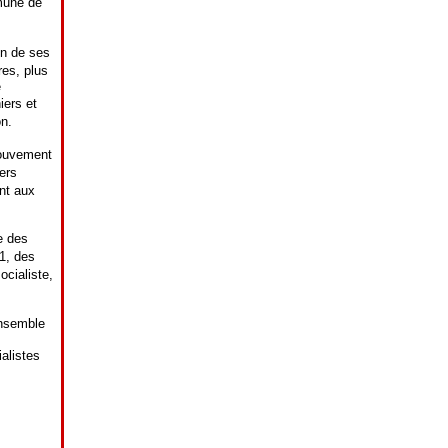
mmune de
on de ses
res, plus
e
iers et
n.
mouvement
ers
nt aux
e des
1, des
ocialiste,
ensemble
alistes