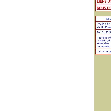
LIENS U
NOUS EC
Nou
L'OURS 12 C
75009 Paris
Tél. 01 45 
Pour être in
activités (ré
séminaires…
un message 
e-mail : inf