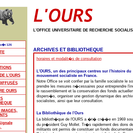
L'OFFICE UNIVERSITAIRE DE RECHERCHE SOCIALI
Ao�t 126
ARCHIVES ET BIBLIOTHEQUE
TE
horaires et modalit�s de consultation
TIONS
L'OURS, un des principaux centres sur l'histoire du
DE L'OURS
mouvement socialiste en France.
Notre Office se voit confier par la famille socialiste le s
DIFFUSÉS
prendre les mesures n�cessaires pour entreprendre l'inv
RE OURS
le rassemblement et la conservation des fonds actuelle
dispers�s, organiser une gestion dynamique des archi
ES
socialistes, ainsi que leur consultation.
HEQUE
 IMAGES,
La Bibliothèque de l'Ours
NTS
La biblioth�que de l'OURS a �t� cr��e en 1969 sou
ignale
du pr�sident Guy Mollet. Tr�s rapidement des dons d
,
militants ont permis de constituer un fonds documentair