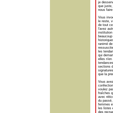
je desserv
que juste,
nous faire
Vous invo
le reste, 
de tout ce
l'avez aut
institutio
beaucoup d
historiqu
ranimé de 
ressuscite
les tendan
qui deman
elles n'en
tendances,
sections d
signatures
que la pre
Vous avez
confection
voulez pa
fraîches q
avec réti
du passé, 
femmes et
les liste
des recru