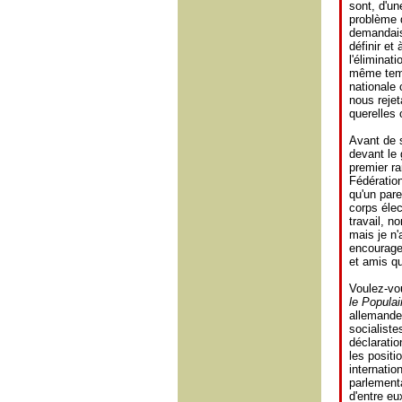
sont, d'une
problème d
demandais 
définir et 
l'éliminat
même temp
nationale
nous rejet
querelles 
Avant de s
devant le
premier ra
Fédération
qu'un pare
corps élec
travail, n
mais je n'
encourage
et amis qu
Voulez-vou
le Populai
allemande.
socialiste
déclaratio
les positi
internati
parlementa
d'entre e