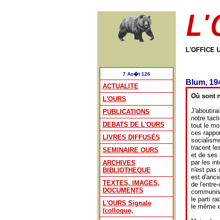
L'OFFICE 
7 Ao�t 126
Blum, 194
ACTUALITE
Où sont 
L'OURS
J'aboutira
PUBLICATIONS
notre tact
DEBATS DE L'OURS
tout le mo
ces rappor
LIVRES DIFFUSÉS
socialisme
tracent le
SEMINAIRE OURS
et de ses 
par les int
ARCHIVES
n'est pas 
BIBLIOTHEQUE
est d'anci
TEXTES, IMAGES,
de l'entre
DOCUMENTS
communiste
le parti r
L'OURS Signale
le même et
(colloque,