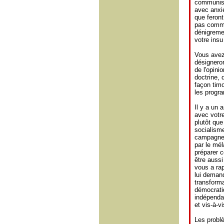
communiste
avec anxi
que feron
pas comme
dénigreme
votre insu
Vous avez
désignero
de l'opinio
doctrine, 
façon timo
les progr
Il y a un 
avec votre
plutôt que
socialisme
campagne é
par le mél
préparer c
être aussi
vous a rap
lui deman
transforma
démocratiq
indépendan
et vis-à-v
Les problè