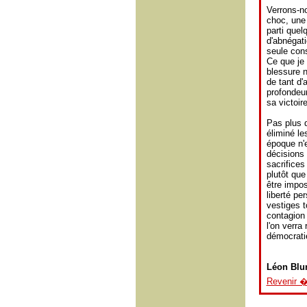
Verrons-no
choc, une
parti quel
d'abnégati
seule cons
Ce que je 
blessure n
de tant d'a
profondeu
sa victoire
Pas plus q
éliminé le
époque n'e
décisions
sacrifices
plutôt qu
être impos
liberté pe
vestiges t
contagion 
l'on verra
démocratie
Léon Bl
Revenir �