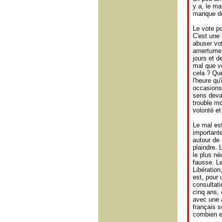
y a, le ma
manque de
Le vote po
C'est une 
abuser vo
amertume,
jours et d
mal que v
cela ? Que
l'heure qu'
occasions
sens devan
trouble mo
volonté et
Le mal est
importante 
autour de 
plaindre. 
le plus né
fausse. Le
Libération
est, pour 
consultati
cinq ans, 
avec une 
français s
combien el