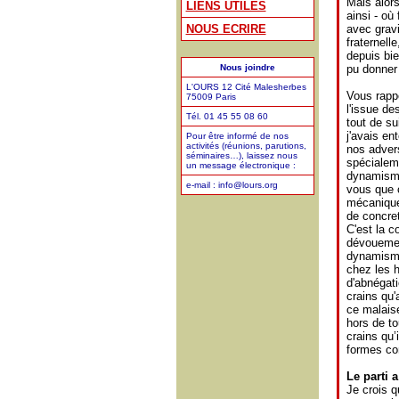
Mais alors,
LIENS UTILES
ainsi - où
NOUS ECRIRE
avec gravi
fraternell
depuis bie
Nous joindre
pu donner d
L'OURS 12 Cité Malesherbes
Vous rappe
75009 Paris
l'issue de
Tél. 01 45 55 08 60
tout de su
j'avais en
Pour être informé de nos
activités (réunions, parutions,
nos advers
séminaires…), laissez nous
spécialeme
un message électronique :
dynamisme
e-mail : info@lours.org
vous que 
mécanique
de concre
C'est la c
dévouemen
dynamisme
chez les h
d'abnégati
crains qu'a
ce malaise
hors de to
crains qu’
formes co
Le parti 
Je crois q