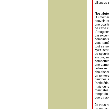
alliances 
Nostalgie 
Du moment 
pouvoir, d
une coalit
de cette c
d'imaginer
par expéri
combinaiso
vous ramèn
tout se s
ayez sent
ce rajeuni
encore, m
comporteme
une campa
redresseme
aboutissan
un renvers
gauches su
l'anticléri
mais qui s
marxistes
temps du 
que va abo
Je vous re
un peu amè