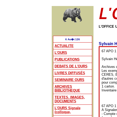
L'OFFICE 
6 Ao�t 126
Sylvain
ACTUALITE
67 APO 1
L'OURS
Sylvain H
PUBLICATIONS
DEBATS DE L'OURS
Archives 
Les exemp
LIVRES DIFFUSÉS
CERES, Bu
d'autres 
SEMINAIRE OURS
pour compl
1 carton.
ARCHIVES
Inventaire
BIBLIOTHEQUE
TEXTES, IMAGES,
DOCUMENTS
67 APO 1
L'OURS Signale
A Signaler
(colloque,
- Compte 