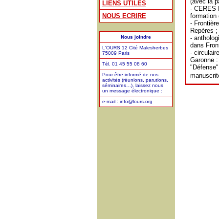
(avec la p
LIENS UTILES
- CERES F
NOUS ECRIRE
formation 
- Frontièr
Repères ; 
Nous joindre
- antholo
dans Front
L'OURS 12 Cité Malesherbes
- circula
75009 Paris
Garonne : 
Tél. 01 45 55 08 60
"Défense"
Pour être informé de nos
manuscrit
activités (réunions, parutions,
séminaires…), laissez nous
un message électronique :
e-mail : info@lours.org