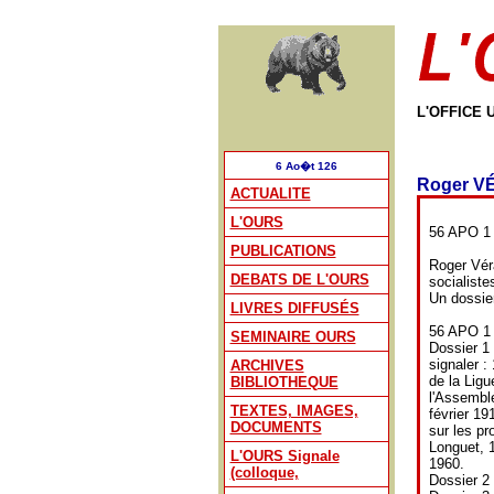
L'OFFICE 
6 Ao�t 126
Roger 
ACTUALITE
L'OURS
56 APO 1 
PUBLICATIONS
Roger Véra
DEBATS DE L'OURS
socialiste
Un dossier
LIVRES DIFFUSÉS
56 APO 1 :
SEMINAIRE OURS
Dossier 1
signaler :
ARCHIVES
de la Ligu
BIBLIOTHEQUE
l'Assemblé
TEXTES, IMAGES,
février 1
DOCUMENTS
sur les pr
Longuet, 1
L'OURS Signale
1960.
(colloque,
Dossier 2 