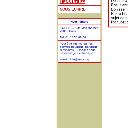
Dossier 3 
LIENS UTILES
Boël Henr
NOUS ECRIRE
Bonissel,
Pierre Ha
sujet de s
Nous joindre
l'occupati
L'OURS 12 Cité Malesherbes
75009 Paris
Tél. 01 45 55 08 60
Pour être informé de nos
activités (réunions, parutions,
séminaires…), laissez nous
un message électronique :
e-mail : info@lours.org