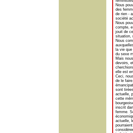
féministes
Nous pouv
des femmes
de rien - 
société ac
Nous pouv
compte, en
jouit de c
situation,
Nous comp
auxquelles
la vie que
du sexe ma
Mais nous
devoirs, e
cherchions
elle est e
Ceci, nous
de le fair
émancipatr
sont tirée
actuelle, 
cette mêm
bourgeoise
inscrit da
femme. Se 
économique
actuelle, 
pourraien
considére