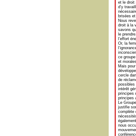
et le droi
d’y travai
nécessair
brisées et
Nous reve
droit à la
savons qu
le prendre
l’effort é
Or, la fem
l’ignoranc
inconscien
ce groupe 
et morales
Mais pour
développe 
cercle da
de réclame
possibles 
intérêt gé
principes 
principes 
Le Groupe 
justifie so
complète d
nécessités
également
nous occu
mouvements
conférenc