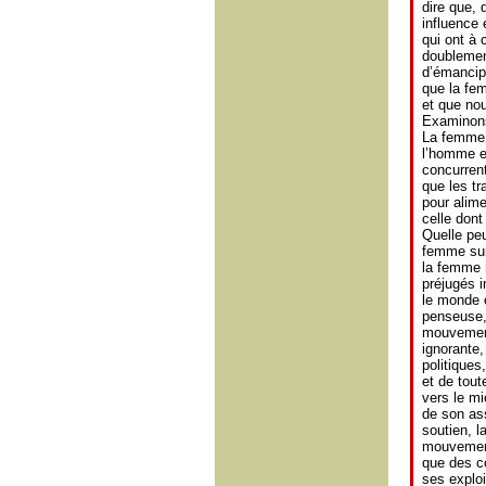
dire que, 
influence 
qui ont à 
doublement
d’émancip
que la fe
et que nou
Examinons
La femme 
l’homme e
concurrent
que les t
pour alime
celle dont
Quelle peu
femme sur 
la femme r
préjugés i
le monde e
penseuse,
mouvement 
ignorante,
politiques
et de tout
vers le mi
de son ass
soutien, l
mouvement
que des co
ses exploi