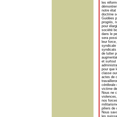
les réfor
démontrer 
notre état
doctrine s
Guidées pa
progrès, n
pour élarg
société bo
dans le pe
sera possi
leur force
syndicale 
syndicats
de lutter 
augmentati
et surtou
administra
pour que l
classe ouv
actes de c
travailler
cérébrale 
victime de
Nous ne c
violences
nos forces
militaris
piliers de
Nous savo
les puissa