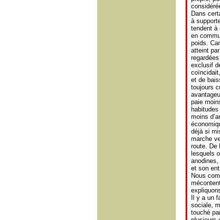
considérée
Dans certa
à supporte
tendent à 
en commun 
poids. Car
atteint pa
regardées
exclusif d
coïncidait
et de bai
toujours 
avantageu
paie moins
habitudes 
moins d’a
économiqu
déjà si mi
marche ve
route. De
lesquels o
anodines, 
et son ent
Nous compr
mécontent
expliquon
Il y a un 
sociale, m
touché par
plusieurs 