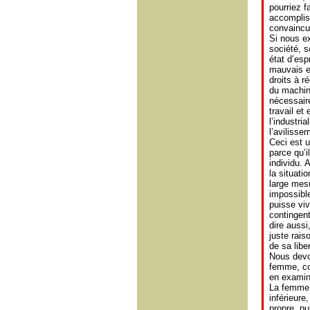
pourriez f
accomplis
convaincu
Si nous e
société, 
état d’espr
mauvais e
droits à r
du machin
nécessaire
travail et
l’industri
l’avilissem
Ceci est un
parce qu’i
individu. 
la situati
large mesu
impossible
puisse vi
contingent
dire aussi
juste rais
de sa liber
Nous devon
femme, com
en examine
La femme 
inférieure
propre, p