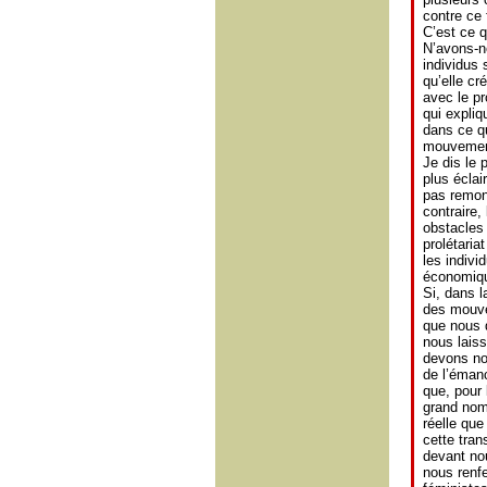
contre ce 
C’est ce 
N’avons-n
individus 
qu’elle cr
avec le pr
qui expliq
dans ce q
mouvement
Je dis le 
plus éclai
pas remont
contraire,
obstacles q
prolétaria
les indivi
économique
Si, dans l
des mouve
que nous 
nous laiss
devons nou
de l’émanc
que, pour
grand nom
réelle que
cette tra
devant nou
nous renfe