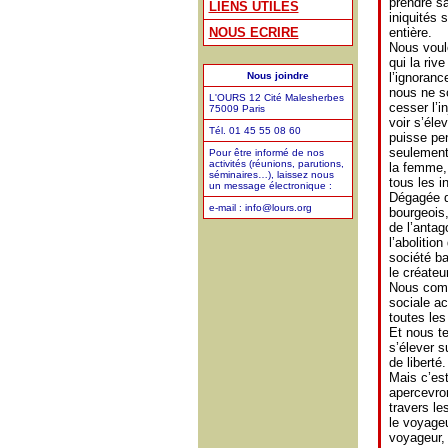
prendre sa
LIENS UTILES
iniquités 
NOUS ECRIRE
entière.
Nous voul
qui la rive
Nous joindre
l’ignoranc
nous ne s
L'OURS 12 Cité Malesherbes
cesser l’i
75009 Paris
voir s’éle
Tél. 01 45 55 08 60
puisse pe
seulement 
Pour être informé de nos
activités (réunions, parutions,
la femme, 
séminaires…), laissez nous
tous les i
un message électronique :
Dégagée de
e-mail : info@lours.org
bourgeois,
de l’anta
l’abolitio
société ba
le créateu
Nous comb
sociale a
toutes les
Et nous te
s’élever s
de liberté.
Mais c’est
apercevron
travers le
le voyage
voyageur, 