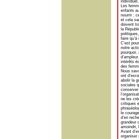
individuel
Les femmes
enfants au
nourrir ; 
et cela sa
doivent tra
la Républi
politiques
faire qu’à
C’est pour
notre acti
pourquoi,
d’ampleur
intérêts 
des femm
Nous savon
ont d’exce
abolir la g
sociales q
conserver 
l’organisa
ne les cr
critiques 
phraséolog
le courage
d’en reche
grandeur d
amoindri, 
Avant d’e
organiser 