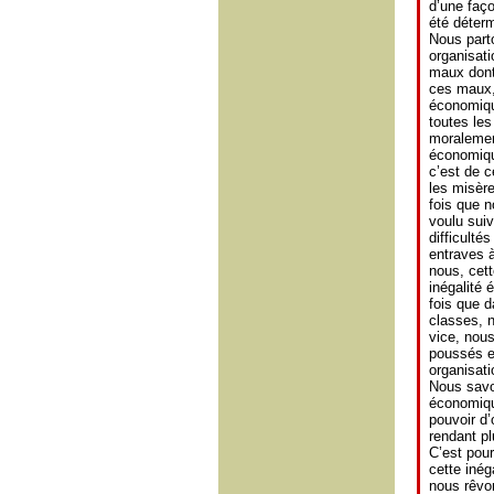
d’une faço
été déter
Nous parto
organisat
maux dont
ces maux, 
économiqu
toutes les
moralement
économiqu
c’est de c
les misèr
fois que n
voulu sui
difficulté
entraves à
nous, cet
inégalité 
fois que d
classes, n
vice, nous
poussés e
organisati
Nous savon
économique
pouvoir d’
rendant plu
C’est pour
cette inég
nous rêvon