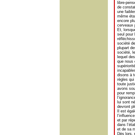
libre-pens
de consta
une faible
même état 
encore plu
cerveaux 
Et, lorsqu
seul pour
réfléchiss
société de
plupart de
société, l
lequel des
que nous 
supériorit
incapables
disons à 
règles qui
toute just
avons sou
pour rempl
l’ignoranc
lui sont n
devront pl
Il est ég
l’influen
et par rép
dans l’éta
et de sa m
Dès lors, 