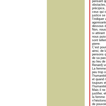
pensant qu
obstacles,
précipice,
ceux qui o
justice se
l’indiquer
agonisant
dessous d’
Non, nous
si attiran
nous puiss
sont telle
pierre.
C’est pour
ainsi, de 
pensons qu
de sa pass
au lieu de
Renard) ve
La femme j
peu trop o
l’humanité
et quand 
toujours 
l’humanité
Mais il ne 
justifier,
la femme d
n’hésitons
de pouvoir