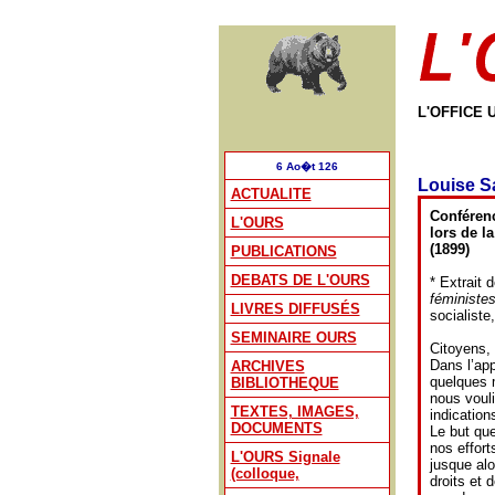
L'OFFICE 
6 Ao�t 126
Louise S
ACTUALITE
Conféren
L'OURS
lors de l
(1899)
PUBLICATIONS
DEBATS DE L'OURS
* Extrait
féministes
LIVRES DIFFUSÉS
socialiste
SEMINAIRE OURS
Citoyens,
Dans l’ap
ARCHIVES
quelques 
BIBLIOTHEQUE
nous vouli
TEXTES, IMAGES,
indication
DOCUMENTS
Le but que
nos effor
L'OURS Signale
jusque alo
(colloque,
droits et 