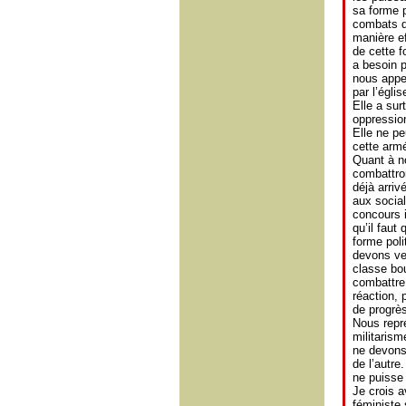
sa forme 
combats d
manière ef
de cette f
a besoin p
nous appe
par l’églis
Elle a sur
oppression
Elle ne pe
cette armé
Quant à no
combattron
déjà arriv
aux socia
concours 
qu’il faut
forme poli
devons vei
classe bou
combattre 
réaction, 
de progrès
Nous repré
militarism
ne devons 
de l’autre
ne puisse 
Je crois a
féministe 