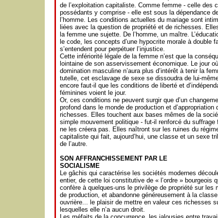
de l’exploitation capitaliste. Comme femme - celle des 
possédants y comprise - elle est sous la dépendance d
l’homme. Les conditions actuelles du mariage sont int
liées avec la question de propriété et de richesses. Elle
la femme une sujette. De l’homme, un maître. L’éducation
le code, les concepts d’une hypocrite morale à double f
s’entendent pour perpétuer l’injustice.
Cette infériorité légale de la femme n’est que la conséq
lointaine de son asservissement économique. Le jour où
domination masculine n’aura plus d’intérêt à tenir la fe
tutelle, cet esclavage de sexe se dissoudra de lui-mêm
encore faut-il que les conditions de liberté et d’indépen
féminines voient le jour.
Or, ces conditions ne peuvent surgir que d’un changeme
profond dans le monde de production et d’appropriation 
richesses. Elles touchent aux bases mêmes de la socié
simple mouvement politique - fut-il renforcé du suffrage 
ne les créera pas. Elles naîtront sur les ruines du régim
capitaliste qui fait, aujourd’hui, une classe et un sexe tr
de l’autre.
SON AFFRANCHISSEMENT PAR LE
SOCIALISME
Le gâchis qui caractérise les sociétés modernes découle
entier, de cette loi constitutive de « l’ordre » bourgeois q
confère à quelques-uns le privilège de propriété sur les
de production, et abandonne généreusement à la classe
ouvrière... le plaisir de mettre en valeur ces richesses s
lesquelles elle n’a aucun droit.
Les méfaits de la concurrence, les jalousies entre travai