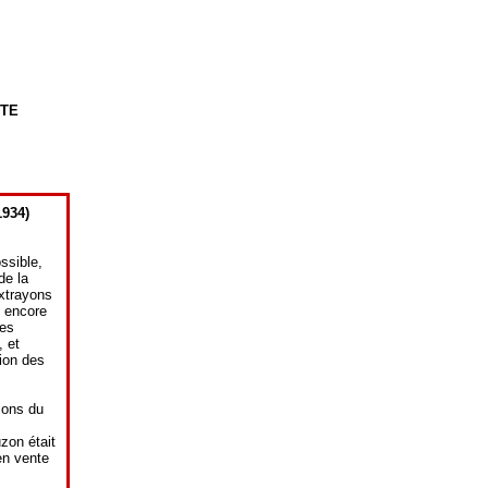
STE
934)
ssible,
de la
xtrayons
 encore
ces
 et
tion des
tions du
zon était
en vente