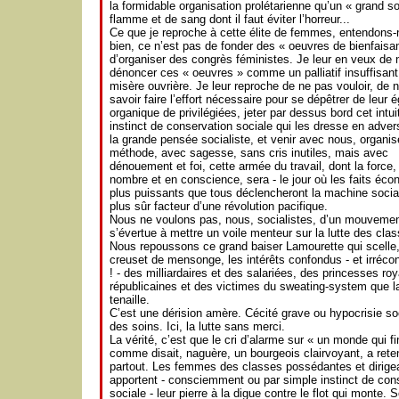
la formidable organisation prolétarienne qu’un « grand so
flamme et de sang dont il faut éviter l’horreur...
Ce que je reproche à cette élite de femmes, entendons
bien, ce n’est pas de fonder des « oeuvres de bienfaisa
d’organiser des congrès féministes. Je leur en veux de 
dénoncer ces « oeuvres » comme un palliatif insuffisant
misère ouvrière. Je leur reproche de ne pas vouloir, de 
savoir faire l’effort nécessaire pour se dépêtrer de leur
organique de privilégiées, jeter par dessus bord cet intuit
instinct de conservation sociale qui les dresse en adver
la grande pensée socialiste, et venir avec nous, organis
méthode, avec sagesse, sans cris inutiles, mais avec
dénouement et foi, cette armée du travail, dont la force,
nombre et en conscience, sera - le jour où les faits éc
plus puissants que tous déclencheront la machine social
plus sûr facteur d’une révolution pacifique.
Nous ne voulons pas, nous, socialistes, d’un mouvemen
s’évertue à mettre un voile menteur sur la lutte des clas
Nous repoussons ce grand baiser Lamourette qui scelle
creuset de mensonge, les intérêts confondus - et irrécon
! - des milliardaires et des salariées, des princesses ro
républicaines et des victimes du sweating-system que l
tenaille.
C’est une dérision amère. Cécité grave ou hypocrisie soc
des soins. Ici, la lutte sans merci.
La vérité, c’est que le cri d’alarme sur « un monde qui fin
comme disait, naguère, un bourgeois clairvoyant, a reten
partout. Les femmes des classes possédantes et dirige
apportent - consciemment ou par simple instinct de con
sociale - leur pierre à la digue contre le flot qui monte. 