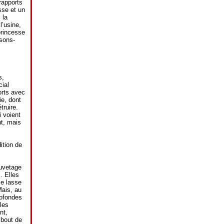
rapports
sse et un
 la
l’usine,
princesse
isons-
s,
ial
orts avec
ie, dont
truire.
i voient
nt, mais
ition de
auvetage
. Elles
se lasse
Mais, au
rofondes
les
nt,
 bout de