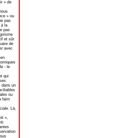
ir » de
-nous
nce » ou
ne pas
 à la
ne pas
 égoïsme
if et sûr
saire de
er avec
 en
onomiques
e - le
t qui
ses.
, dans un
ciliables
yales ou
a faim
iale. Là,
it »,
ti
antes
servation
Sous