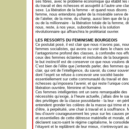
ses fibres, avec le problème économique qui établit les 
du travail et des richesses et assujettit à l’autre une cla
sexe. La libération de la femme - et quand nous disons :
femme, nous entendons parler de la misérable serve de 
de l’atelier, de la mine, du champ, aussi bien que de la 
ou de la millionnaire - la libération totale de la femme, d
nous, reste, à nos yeux, subordonnée à la solution
révolutionnaire qui affranchira le prolétariat ouvrier.
LES RESSORTS DU FEMINISME BOURGEOIS
Ce postulat posé, il est clair que nous n’avons pas, nou
femmes socialistes, qui avons su voir dans le chaos soc
l’antagonisme profond des classes, à confondre nos eff
ceux des femmes éclairées et instruites de la bourgeois
le but instinctif est de conserver ce que nous voulons dé
C’est bien de l’élite que j’entends parler, des femmes qu
clair, qui ont de l’intelligence, du savoir, du coeur souve
dont l’esprit se refuse à concevoir une société basée
essentiellement sur cette communauté du travail et des
richesses qu’imposera l’avenir, et qui reste l’unique cond
libération ouvrière, féminine et humaine.
Ces femmes intelligentes ont un sens remarquable des
nécessités qu’exige, à l’heure actuelle, j’allais dire le s
des privilèges de la classe possédante - la leur - en péril
entendent gronder les colères de la masse qui trime et 
d’être, à perpétuité, une chair à travail et à souffrance. 
lieu d’ouvrir courageusement les yeux sur les causes p
et essentielles de cette détresse matérielle et morale, el
déclarent sacro-saint le régime capitalisme, le consolide
l’étayent et le replâtrent de leur mieux, n’entrevoyant au