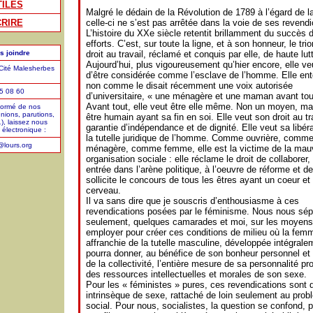
TILES
Malgré le dédain de la Révolution de 1789 à l’égard de 
RIRE
celle-ci ne s’est pas arrêtée dans la voie de ses revendi
L’histoire du XXe siècle retentit brillamment du succès 
efforts. C’est, sur toute la ligne, et à son honneur, le tr
s joindre
droit au travail, réclamé et conquis par elle, de haute lut
Aujourd’hui, plus vigoureusement qu’hier encore, elle ve
ité Malesherbes
d’être considérée comme l’esclave de l’homme. Elle ent
non comme le disait récemment une voix autorisée
55 08 60
d’universitaire, « une ménagère et une maman avant tou
Avant tout, elle veut être elle même. Non un moyen, ma
formé de nos
unions, parutions,
être humain ayant sa fin en soi. Elle veut son droit au tra
), laissez nous
garantie d’indépendance et de dignité. Elle veut sa libér
électronique :
la tutelle juridique de l’homme. Comme ouvrière, comm
o@lours.org
ménagère, comme femme, elle est la victime de la mau
organisation sociale : elle réclame le droit de collaborer,
entrée dans l’arène politique, à l’oeuvre de réforme et de
sollicite le concours de tous les êtres ayant un coeur et
cerveau.
Il va sans dire que je souscris d’enthousiasme à ces
revendications posées par le féminisme. Nous nous sé
seulement, quelques camarades et moi, sur les moyens
employer pour créer ces conditions de milieu où la fem
affranchie de la tutelle masculine, développée intégrale
pourra donner, au bénéfice de son bonheur personnel et 
de la collectivité, l’entière mesure de sa personnalité pro
des ressources intellectuelles et morales de son sexe.
Pour les « féministes » pures, ces revendications sont d
intrinsèque de sexe, rattaché de loin seulement au prob
social. Pour nous, socialistes, la question se confond, p