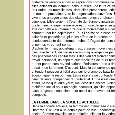
prétexte de revendications et aspirations communes de
elles enlacent doucement, dans le réseau de leurs œuv
tout ordre, les travailleuses, dont elles pressentent l’orie
en masse, prochaine, vers les organisations ouvrières. 
vivent les antagonismes des classes ; elles se refusent
dénoncer. Elles croient à l’éternité du régime capitaliste
qui le mine, le sape, le menace est chose dangereuse qu
être combattue au même titre que le mouvement ouvrier
combattu par les capitalistes. Plus l’abîme se creuse en
salariés et possédants, plus les effets de la protection
condescendante des femmes, riches à l’égard de leurs 
ennemies », se font sentir.
D’autres femmes, appartenant aux classes moyennes, s
plus directement, du malaise économique engendré par l
des phénomènes capitalistes. Elles veulent trouver dans
travail personnel, un appoint aux modicités de leurs res
et font porter leurs revendications féministes sur le « dro
travail » de la femme. D’accord. Mais la concurrence qu’
entendent pousser à l’état aigu sur le champ de bataille
économique ne résout rien. Leurs intérêts se confonden
ceux de leurs compagnes du prolétariat. Et ce n’est que
erreur, parce que leurs yeux, mal dessillés encore, voien
problème social sous un angle incomplet, qu’elles appor
dans un geste inconscient, leur appui au mouvement fé
bourgeois.
LA FEMME DANS LA SOCIETE ACTUELLE
Dans la société actuelle, la femme est infériorisée vis-à
l’homme. Elle l’est à un double point de vue : économiq
social. Comme travailleuse et salariée, elle est la victim