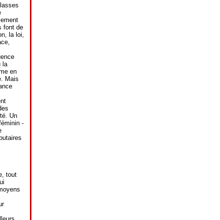
classes
e
imement
s font de
, la loi,
ace,
uence
 la
mme en
e. Mais
dance
nt
des
té. Un
féminin -
e
ibutaires
, tout
ui
 moyens
ur
lleurs