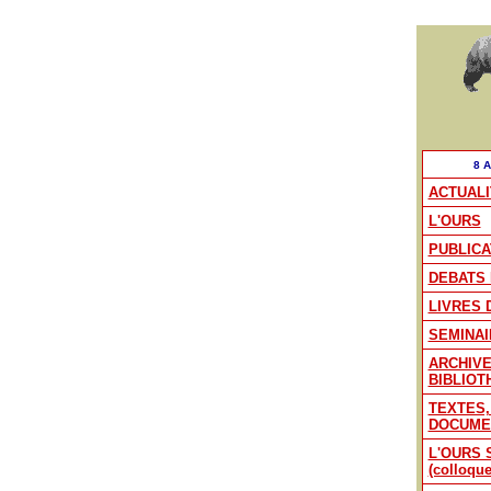
8 
ACTUALI
L'OURS
PUBLICA
DEBATS 
LIVRES 
SEMINAI
ARCHIV
BIBLIOT
TEXTES,
DOCUME
L'OURS S
(colloque