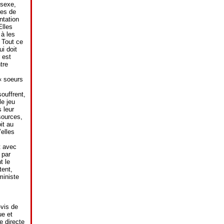
 sexe,
res de
ntation
Elles
 à les
. Tout ce
i doit
 est
tre
« soeurs
ouffrent,
e jeu
 leur
sources,
it au
elles
t avec
 par
t le
tent,
ministe
-vis de
ue et
e directe