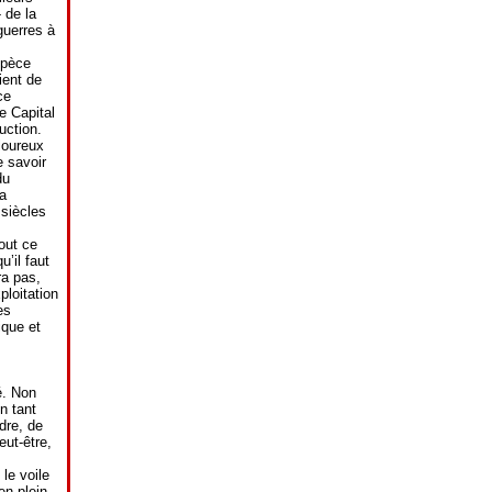
 de la
guerres à
spèce
ient de
ce
e Capital
uction.
loureux
e savoir
du
a
siècles
out ce
u’il faut
ra pas,
ploitation
es
ique et
é. Non
n tant
dre, de
eut-être,
le voile
en plein