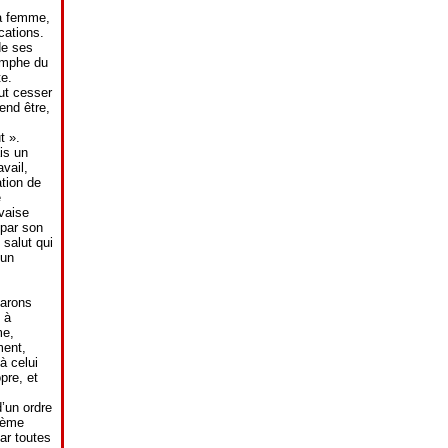
la femme,
cations.
de ses
iomphe du
te.
ut cesser
end être,
t ».
is un
vail,
ation de
e
vaise
 par son
 salut qui
 un
parons
 à
me,
ment,
à celui
pre, et
’un ordre
lème
ar toutes