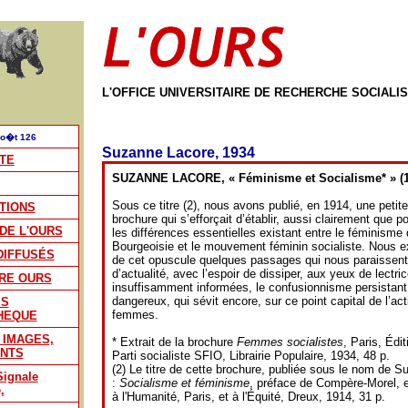
L'OFFICE UNIVERSITAIRE DE RECHERCHE SOCIALI
Ao�t 126
Suzanne Lacore, 1934
TE
SUZANNE LACORE, « Féminisme et Socialisme* » (1
Sous ce titre (2), nous avons publié, en 1914, une petite
TIONS
brochure qui s’efforçait d’établir, aussi clairement que po
DE L'OURS
les différences essentielles existant entre le féminisme 
Bourgeoisie et le mouvement féminin socialiste. Nous e
DIFFUSÉS
de cet opuscule quelques passages qui nous paraissent
d’actualité, avec l’espoir de dissiper, aux yeux de lectri
RE OURS
insuffisamment informées, le confusionnisme persistant,
dangereux, qui sévit encore, sur ce point capital de l’ac
ES
femmes.
HEQUE
 IMAGES,
* Extrait de la brochure
Femmes socialistes
, Paris, Édi
NTS
Parti socialiste SFIO, Librairie Populaire, 1934, 48 p.
(2) Le titre de cette brochure, publiée sous le nom de Su
ignale
:
Socialisme et féminisme
, préface de Compère-Morel, 
,
à l'Humanité, Paris, et à l'Équité, Dreux, 1914, 31 p.