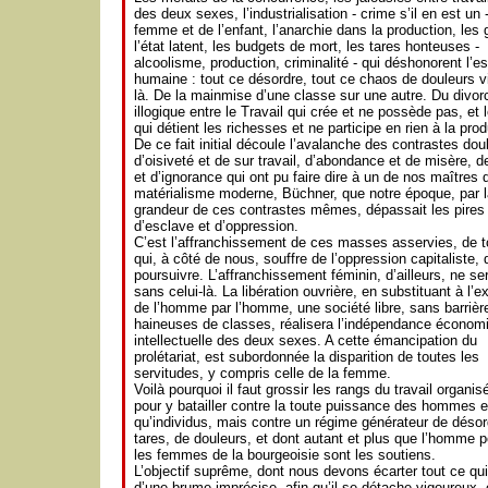
des deux sexes, l’industrialisation - crime s’il en est un -
femme et de l’enfant, l’anarchie dans la production, les 
l’état latent, les budgets de mort, les tares honteuses -
alcoolisme, production, criminalité - qui déshonorent l’e
humaine : tout ce désordre, tout ce chaos de douleurs v
là. De la mainmise d’une classe sur une autre. Du divor
illogique entre le Travail qui crée et ne possède pas, et l
qui détient les richesses et ne participe en rien à la prod
De ce fait initial découle l’avalanche des contrastes dou
d’oisiveté et de sur travail, d’abondance et de misère, d
et d’ignorance qui ont pu faire dire à un de nos maîtres 
matérialisme moderne, Büchner, que notre époque, par l
grandeur de ces contrastes mêmes, dépassait les pires 
d’esclave et d’oppression.
C’est l’affranchissement de ces masses asservies, de t
qui, à côté de nous, souffre de l’oppression capitaliste, q
poursuivre. L’affranchissement féminin, d’ailleurs, ne se
sans celui-là. La libération ouvrière, en substituant à l’ex
de l’homme par l’homme, une société libre, sans barrièr
haineuses de classes, réalisera l’indépendance économ
intellectuelle des deux sexes. A cette émancipation du
prolétariat, est subordonnée la disparition de toutes les
servitudes, y compris celle de la femme.
Voilà pourquoi il faut grossir les rangs du travail organis
pour y batailler contre la toute puissance des hommes e
qu’individus, mais contre un régime générateur de désor
tares, de douleurs, et dont autant et plus que l’homme p
les femmes de la bourgeoisie sont les soutiens.
L’objectif suprême, dont nous devons écarter tout ce qui 
d’une brume imprécise, afin qu’il se détache vigoureux, 