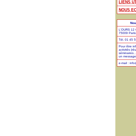
LIENS U
NOUS EC
Nou
L'OURS 12 C
75009 Paris
Tél. 01 45 
Pour être in
activités (ré
séminaires…
un message 
e-mail : inf