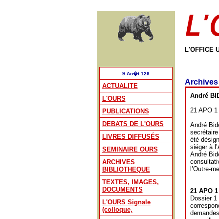
L'OFFICE 
9 Ao�t 126
Archives
ACTUALITE
André BI
L'OURS
21 APO 1 
PUBLICATIONS
DEBATS DE L'OURS
André Bide
secrétair
LIVRES DIFFUSÉS
été désign
siéger à l
SEMINAIRE OURS
André Bide
consultati
ARCHIVES
l’Outre-m
BIBLIOTHEQUE
TEXTES, IMAGES,
DOCUMENTS
21 APO 1 
Dossier 1 
L'OURS Signale
correspon
(colloque,
demandes d