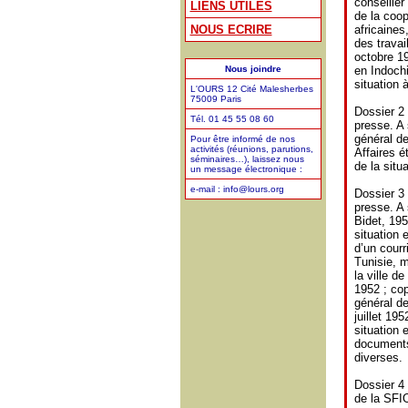
conseiller
LIENS UTILES
de la coop
NOUS ECRIRE
africaines
des travai
octobre 19
Nous joindre
en Indochi
situation 
L'OURS 12 Cité Malesherbes
75009 Paris
Dossier 2
Tél. 01 45 55 08 60
presse. A 
général d
Pour être informé de nos
activités (réunions, parutions,
Affaires 
séminaires…), laissez nous
de la situ
un message électronique :
e-mail : info@lours.org
Dossier 3
presse. A 
Bidet, 195
situation 
d’un courr
Tunisie, m
la ville d
1952 ; co
général de
juillet 19
situation e
documents
diverses.
Dossier 4
de la SFI