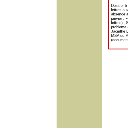
Dossier 5
lettres au
absence au
janvier ; 
lettres) ;
problème a
Jacinthe D
MSA du Mo
(documenta