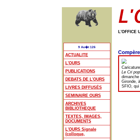
L'OFFICE 
9 Ao�t 126
Compère
ACTUALITE
L'OURS
Caricatur
PUBLICATIONS
Le Cri pop
dimanche 1
DEBATS DE L'OURS
Gironde, à
SFIO, qui 
LIVRES DIFFUSÉS
SEMINAIRE OURS
ARCHIVES
BIBLIOTHEQUE
TEXTES, IMAGES,
DOCUMENTS
L'OURS Signale
(colloque,