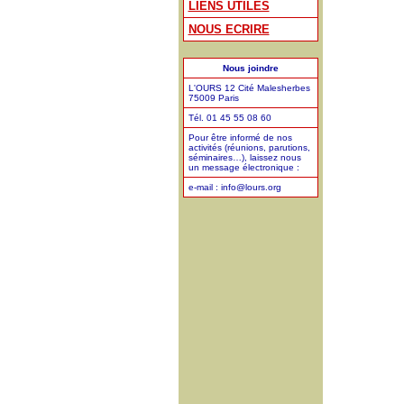
LIENS UTILES
NOUS ECRIRE
Nous joindre
L'OURS 12 Cité Malesherbes
75009 Paris
Tél. 01 45 55 08 60
Pour être informé de nos
activités (réunions, parutions,
séminaires…), laissez nous
un message électronique :
e-mail : info@lours.org