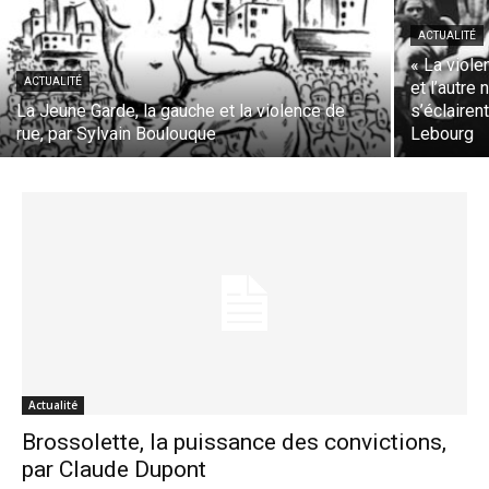
ACTUALITÉ
« La viole
ACTUALITÉ
et l’autre
La Jeune Garde, la gauche et la violence de
s’éclairen
rue, par Sylvain Boulouque
Lebourg
Actualité
Brossolette, la puissance des convictions,
par Claude Dupont