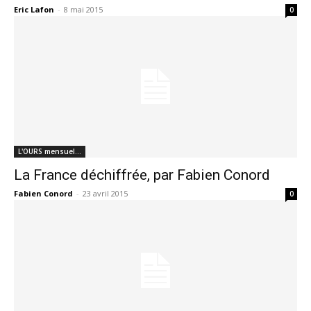
Eric Lafon
-
8 mai 2015
0
L'OURS mensuel…
La France déchiffrée, par Fabien Conord
Fabien Conord
-
23 avril 2015
0